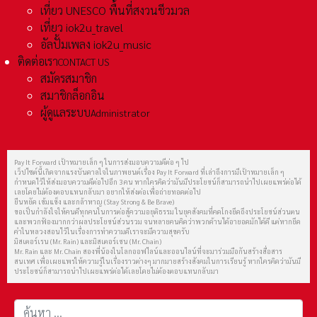
เที่ยว UNESCO พื้นที่สงวนชีวมวล
เที่ยว iok2u_travel
อัลปั้มเพลง iok2u_music
ติดต่อเรา
CONTACT US
สมัครสมาชิก
สมาชิกล็อกอิน
ผู้ดูแลระบบ
Administrator
Pay It Forward เป้าหมายเล็ก ๆ ในการส่งมอบความดีต่อ ๆ ไป
เว็ปไซต์นี้เกิดจากแรงบันดาลใจในภาพยนต์เรื่อง Pay It Forward ที่เล่าถึงการมีเป้าหมายเล็ก ๆ
กำหนดไว้ให้ส่งมอบความดีต่อไปอีก 3 คน หากใครคิดว่ามันมีประโยชน์ก็สามารถนำไปเผยแพร่ต่อได้
เลยโดยไม่ต้องตอบแทนกลับมา อยากให้ส่งต่อเพื่อถ่ายทอดต่อไป
ยืนหยัด เข้มแข็ง และกล้าหาญ (Stay Strong & Be Brave)
ขอเป็นกำลังใจให้คนดีทุกคนในการต่อสู้ความอยุติธรรม ในยุคสังคมที่คดโกงยึดถึงประโยชน์ส่วนตน
และพวกฟ้องมากกว่าผลประโยชน์ส่วนรวม จนหลายคนคิดว่าพวกด้านได้อายอดมักได้ดี แต่หากยึด
คำในหลวงสอนไว้ในเรื่องการทำความดีเราจะมีความสุขครับ
มิสเตอร์เรน (Mr. Rain) และมิสเตอร์เชน (Mr. Chain)
Mr. Rain และ Mr. Chain สองพี่น้องในโลกออฟไลน์และออนไลน์ที่จะมาร่วมมือกันสร้างสื่อสาร
สนเทศ เพื่อเผยแพร่ให้ความรู้ในเรื่องราวต่างๆ มากมายสร้างสังคมในการเรียนรู้ หากใครคิดว่ามันมี
ประโยชน์ก็สามารถนำไปเผยแพร่ต่อได้เลยโดยไม่ต้องตอบแทนกลับมา
การค้นหา