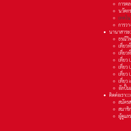
การตล
นวัตก
เทคโน
การวา
นานาสาระ
ธรณีวิ
เที่ยวท
เที่ยวท
เที่ย
เที่ย
เที่ยว
เที่ยว
อัลปั้
ติดต่อเรา
CO
สมัคร
สมาชิก
ผู้ดูแ