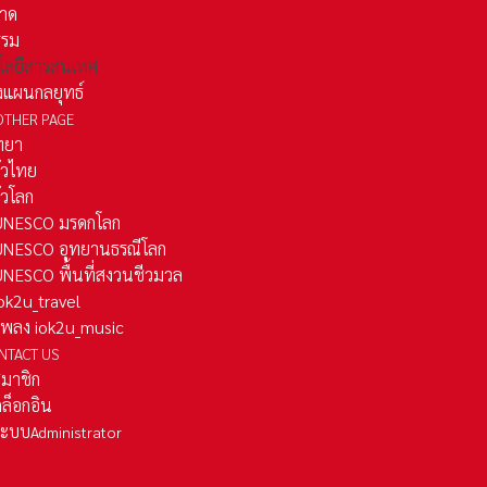
าด
รรม
โลยีสารสนเทศ
งแผนกลยุทธ์
OTHER PAGE
ทยา
ั่วไทย
ั่วโลก
ว UNESCO มรดกโลก
ว UNESCO อุทยานธรณีโลก
 UNESCO พื้นที่สงวนชีวมวล
 iok2u_travel
มเพลง iok2u_music
NTACT US
สมาชิก
ล็อกอิน
ลระบบ
Administrator