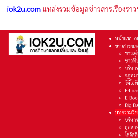
iok2u.com
แหล่งรวมข้อมูลข่าวสารเรื่องราว
หน้าแรก
HO
ข่าวสาร
NE
ข่าวเด
ข่าวที
บริหา
กฏหมา
วิดีโอท
E-Lea
E-Boo
Big D
บทความวิช
บริหาร
อุตสา
โลจิส