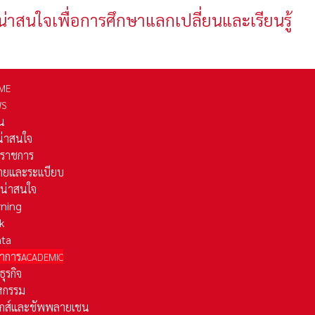
น่าสนใจเพื่อการศึกษาแลกเปลี่ยนและเรียนรู้
ME
WS
่น
่น่าสนใจ
รราชการ
ยและระเเบียบ
ี่น่าสนใจ
rning
k
ata
าการ
ACADEMIC
ธุรกิจ
หกรรม
ติกส์และชัพพลายเชน