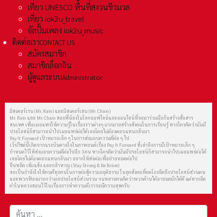
เที่ยว UNESCO พื้นที่สงวนชีวมวล
เที่ยว iok2u_travel
อัลปั้มเพลง iok2u_music
ติดต่อเรา
CONTACT US
สมัครสมาชิก
สมาชิกล็อกอิน
ผู้ดูแลระบบ
Administrator
มิสเตอร์เรน (Mr. Rain) และมิสเตอร์เชน (Mr. Chain)
Mr. Rain และ Mr. Chain สองพี่น้องในโลกออฟไลน์และออนไลน์ที่จะมาร่วมมือกันสร้างสื่อสาร
สนเทศ เพื่อเผยแพร่ให้ความรู้ในเรื่องราวต่างๆ มากมายสร้างสังคมในการเรียนรู้ หากใครคิดว่ามันมี
ประโยชน์ก็สามารถนำไปเผยแพร่ต่อได้เลยโดยไม่ต้องตอบแทนกลับมา
Pay It Forward เป้าหมายเล็ก ๆ ในการส่งมอบความดีต่อ ๆ ไป
เว็ปไซต์นี้เกิดจากแรงบันดาลใจในภาพยนต์เรื่อง Pay It Forward ที่เล่าถึงการมีเป้าหมายเล็ก ๆ
กำหนดไว้ให้ส่งมอบความดีต่อไปอีก 3 คน หากใครคิดว่ามันมีประโยชน์ก็สามารถนำไปเผยแพร่ต่อได้
เลยโดยไม่ต้องตอบแทนกลับมา อยากให้ส่งต่อเพื่อถ่ายทอดต่อไป
ยืนหยัด เข้มแข็ง และกล้าหาญ (Stay Strong & Be Brave)
ขอเป็นกำลังใจให้คนดีทุกคนในการต่อสู้ความอยุติธรรม ในยุคสังคมที่คดโกงยึดถึงประโยชน์ส่วนตน
และพวกฟ้องมากกว่าผลประโยชน์ส่วนรวม จนหลายคนคิดว่าพวกด้านได้อายอดมักได้ดี แต่หากยึด
คำในหลวงสอนไว้ในเรื่องการทำความดีเราจะมีความสุขครับ
การค้นหา