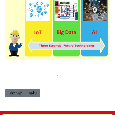
.
เนื้อหาก่อนหน้า: ai รวม AI ช่วยทำงานประเภทต่างๆ
เนื้อหาถัดไป: ai ระดับความสามารถของ AI
ก่อนหน้า
ต่อไป