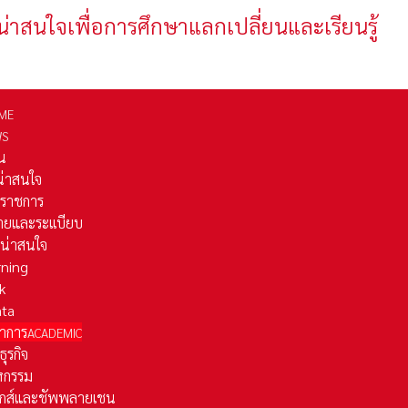
น่าสนใจเพื่อการศึกษาแลกเปลี่ยนและเรียนรู้
ME
WS
่น
่น่าสนใจ
รราชการ
ยและระเเบียบ
ี่น่าสนใจ
rning
k
ata
าการ
ACADEMIC
ธุรกิจ
หกรรม
ติกส์และชัพพลายเชน