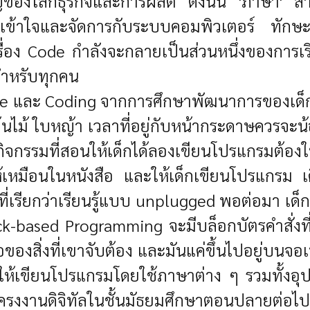
ญของโลกธุรกิจและการผลิต ดังนั้น 'ภาษา' สำคั
สารเข้าใจและจัดการกับระบบคอมพิวเตอร์ ทักษะ
ื่อง Code กำลังจะกลายเป็นส่วนหนึ่งของการเรีย
สำหรับทุกคน
 และ Coding จากการศึกษาพัฒนาการของเด็ก พ
้ ต้นไม้ ใบหญ้า เวลาที่อยู่กับหน้ากระดาษควรจ
นั้นกิจกรรมที่สอนให้เด็กได้ลองเขียนโปรแกรมต้
เหมือนในหนังสือ และให้เด็กเขียนโปรแกรม เดินต
เรียกว่าเรียนรู้แบบ unplugged พอต่อมา เด็กชั้
ck-based Programming จะมีบล็อกบัตรคำสั่งที่เป
อของสิ่งที่เขาจับต้อง และมันแค่ขึ้นไปอยู่บนจอเท
นให้เขียนโปรแกรมโดยใช้ภาษาต่าง ๆ รวมทั้งอุปก
าโครงงานดิจิทัลในชั้นมัธยมศึกษาตอนปลายต่อไ