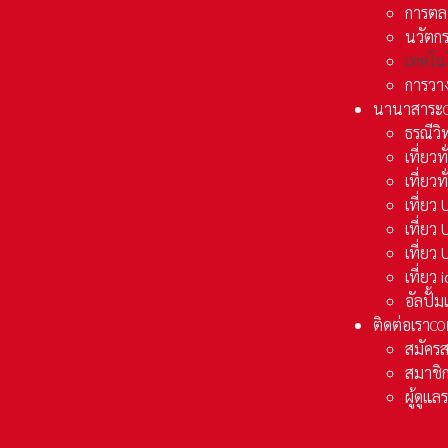
การตล
นวัตก
เทคโน
การวา
นานาสาระ
ธรณีวิ
เที่ยวท
เที่ยวท
เที่ย
เที่ย
เที่ยว
เที่ยว
อัลปั้
ติดต่อเรา
CO
สมัคร
สมาชิก
ผู้ดูแ