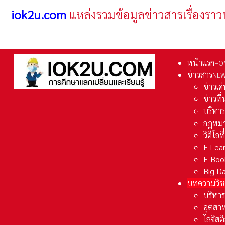
iok2u.com
แหล่งรวมข้อมูลข่าวสารเรื่องราว
หน้าแรก
HO
ข่าวสาร
NE
ข่าวเด
ข่าวที
บริหา
กฏหมา
วิดีโอท
E-Lea
E-Boo
Big D
บทความวิช
บริหาร
อุตสา
โลจิส