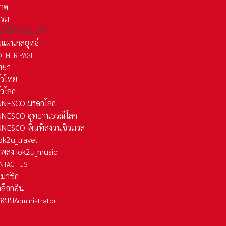
าด
รรม
โลยีสารสนเทศ
งแผนกลยุทธ์
OTHER PAGE
ทยา
ั่วไทย
ั่วโลก
ว UNESCO มรดกโลก
ว UNESCO อุทยานธรณีโลก
 UNESCO พื้นที่สงวนชีวมวล
 iok2u_travel
มเพลง iok2u_music
NTACT US
สมาชิก
ล็อกอิน
ลระบบ
Administrator