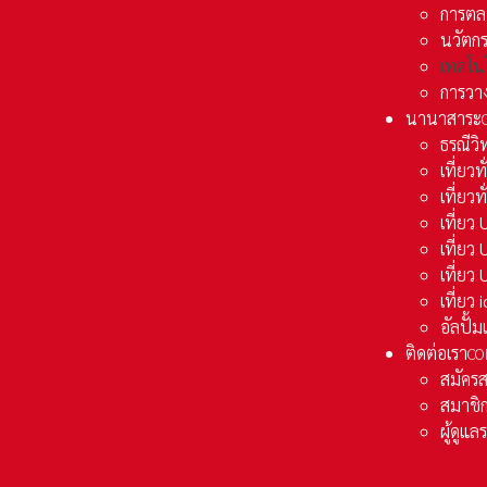
การตล
นวัตก
เทคโน
การวา
นานาสาระ
ธรณีวิ
เที่ยวท
เที่ยวท
เที่ย
เที่ย
เที่ยว
เที่ยว
อัลปั้
ติดต่อเรา
CO
สมัคร
สมาชิก
ผู้ดูแ