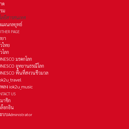
าด
รรม
โลยีสารสนเทศ
งแผนกลยุทธ์
OTHER PAGE
ทยา
ั่วไทย
ั่วโลก
ว UNESCO มรดกโลก
ว UNESCO อุทยานธรณีโลก
 UNESCO พื้นที่สงวนชีวมวล
 iok2u_travel
มเพลง iok2u_music
NTACT US
สมาชิก
ล็อกอิน
ลระบบ
Administrator