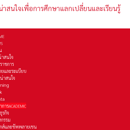
น่าสนใจเพื่อการศึกษาแลกเปลี่ยนและเรียนรู้
ME
WS
่น
่น่าสนใจ
รราชการ
ยและระเเบียบ
ี่น่าสนใจ
rning
k
ata
าการ
ACADEMIC
ธุรกิจ
หกรรม
ติกส์และชัพพลายเชน