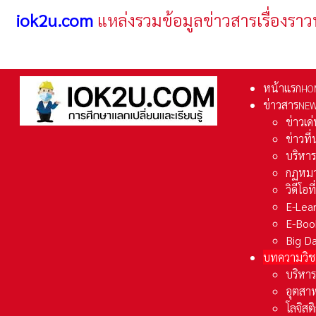
iok2u.com
แหล่งรวมข้อมูลข่าวสารเรื่องราว
หน้าแรก
HO
ข่าวสาร
NE
ข่าวเด
ข่าวที
บริหา
กฏหมา
วิดีโอท
E-Lea
E-Boo
Big D
บทความวิช
บริหาร
อุตสา
โลจิส