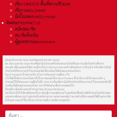
เที่ยว UNESCO พื้นที่สงวนชีวมวล
เที่ยว iok2u_travel
อัลปั้มเพลง iok2u_music
ติดต่อเรา
CONTACT US
สมัครสมาชิก
สมาชิกล็อกอิน
ผู้ดูแลระบบ
Administrator
มิสเตอร์เรน (Mr. Rain) และมิสเตอร์เชน (Mr. Chain)
Mr. Rain และ Mr. Chain สองพี่น้องในโลกออฟไลน์และออนไลน์ที่จะมาร่วมมือกันสร้างสื่อสาร
สนเทศ เพื่อเผยแพร่ให้ความรู้ในเรื่องราวต่างๆ มากมายสร้างสังคมในการเรียนรู้ หากใครคิดว่ามันมี
ประโยชน์ก็สามารถนำไปเผยแพร่ต่อได้เลยโดยไม่ต้องตอบแทนกลับมา
Pay It Forward เป้าหมายเล็ก ๆ ในการส่งมอบความดีต่อ ๆ ไป
เว็ปไซต์นี้เกิดจากแรงบันดาลใจในภาพยนต์เรื่อง Pay It Forward ที่เล่าถึงการมีเป้าหมายเล็ก ๆ
กำหนดไว้ให้ส่งมอบความดีต่อไปอีก 3 คน หากใครคิดว่ามันมีประโยชน์ก็สามารถนำไปเผยแพร่ต่อได้
เลยโดยไม่ต้องตอบแทนกลับมา อยากให้ส่งต่อเพื่อถ่ายทอดต่อไป
ยืนหยัด เข้มแข็ง และกล้าหาญ (Stay Strong & Be Brave)
ขอเป็นกำลังใจให้คนดีทุกคนในการต่อสู้ความอยุติธรรม ในยุคสังคมที่คดโกงยึดถึงประโยชน์ส่วนตน
และพวกฟ้องมากกว่าผลประโยชน์ส่วนรวม จนหลายคนคิดว่าพวกด้านได้อายอดมักได้ดี แต่หากยึด
คำในหลวงสอนไว้ในเรื่องการทำความดีเราจะมีความสุขครับ
การค้นหา