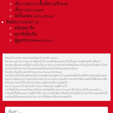
เที่ยว UNESCO พื้นที่สงวนชีวมวล
เที่ยว iok2u_travel
อัลปั้มเพลง iok2u_music
ติดต่อเรา
CONTACT US
สมัครสมาชิก
สมาชิกล็อกอิน
ผู้ดูแลระบบ
Administrator
มิสเตอร์เรน (Mr. Rain) และมิสเตอร์เชน (Mr. Chain)
Mr. Rain และ Mr. Chain สองพี่น้องในโลกออฟไลน์และออนไลน์ที่จะมาร่วมมือกันสร้างสื่อสาร
สนเทศ เพื่อเผยแพร่ให้ความรู้ในเรื่องราวต่างๆ มากมายสร้างสังคมในการเรียนรู้ หากใครคิดว่ามันมี
ประโยชน์ก็สามารถนำไปเผยแพร่ต่อได้เลยโดยไม่ต้องตอบแทนกลับมา
ยืนหยัด เข้มแข็ง และกล้าหาญ (Stay Strong & Be Brave)
ขอเป็นกำลังใจให้คนดีทุกคนในการต่อสู้ความอยุติธรรม ในยุคสังคมที่คดโกงยึดถึงประโยชน์ส่วนตน
และพวกฟ้องมากกว่าผลประโยชน์ส่วนรวม จนหลายคนคิดว่าพวกด้านได้อายอดมักได้ดี แต่หากยึด
คำในหลวงสอนไว้ในเรื่องการทำความดีเราจะมีความสุขครับ
Pay It Forward เป้าหมายเล็ก ๆ ในการส่งมอบความดีต่อ ๆ ไป
เว็ปไซต์นี้เกิดจากแรงบันดาลใจในภาพยนต์เรื่อง Pay It Forward ที่เล่าถึงการมีเป้าหมายเล็ก ๆ
กำหนดไว้ให้ส่งมอบความดีต่อไปอีก 3 คน หากใครคิดว่ามันมีประโยชน์ก็สามารถนำไปเผยแพร่ต่อได้
เลยโดยไม่ต้องตอบแทนกลับมา อยากให้ส่งต่อเพื่อถ่ายทอดต่อไป
การค้นหา