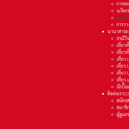
การตล
นวัตก
เทคโน
การวา
นานาสาระ
ธรณีวิ
เที่ยวท
เที่ยวท
เที่ย
เที่ย
เที่ยว
เที่ยว
อัลปั้
ติดต่อเรา
CO
สมัคร
สมาชิก
ผู้ดูแ