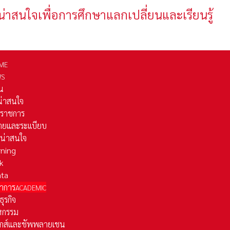
น่าสนใจเพื่อการศึกษาแลกเปลี่ยนและเรียนรู้
ME
WS
่น
่น่าสนใจ
รราชการ
ยและระเเบียบ
ี่น่าสนใจ
rning
k
ata
าการ
ACADEMIC
ธุรกิจ
หกรรม
ติกส์และชัพพลายเชน