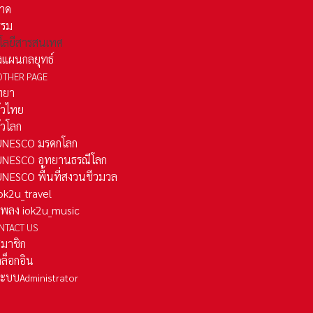
าด
รรม
โลยีสารสนเทศ
งแผนกลยุทธ์
OTHER PAGE
ทยา
ั่วไทย
ั่วโลก
ว UNESCO มรดกโลก
ว UNESCO อุทยานธรณีโลก
 UNESCO พื้นที่สงวนชีวมวล
 iok2u_travel
มเพลง iok2u_music
NTACT US
สมาชิก
ล็อกอิน
ลระบบ
Administrator