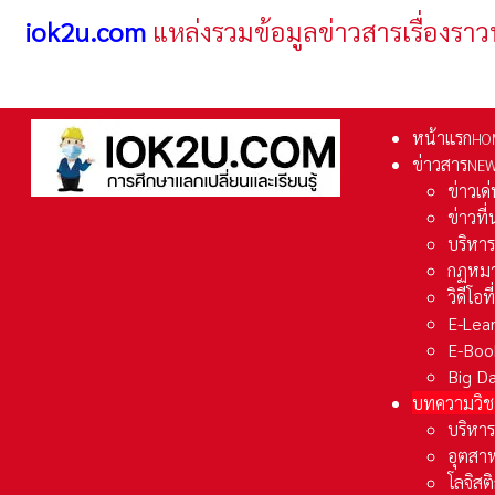
iok2u.com
แหล่งรวมข้อมูลข่าวสารเรื่องราว
หน้าแรก
HO
ข่าวสาร
NE
ข่าวเด
ข่าวที
บริหา
กฏหมา
วิดีโอท
E-Lea
E-Boo
Big D
บทความวิช
บริหาร
อุตสา
โลจิส