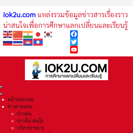
iok2u.com
แหล่งรวมข้อมูลข่าวสารเรื่องราว
น่าสนใจเพื่อการศึกษาแลกเปลี่ยนและเรียนรู้
Facebook
Twitter
YouTube
หน้าแรก
HOME
ข่าวสาร
NEWS
ข่าวเด่น
ข่าวที่น่าสนใจ
บริหารราชการ