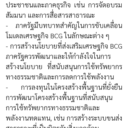
ประชาชนและภาคธุรกิจ เช่น การจัดอบรม
สัมมนา และการสื่อสารสาธารณะ
- ภาครัฐมีบทบาทสำคัญในการขับเคลื่อน
โมเดลเศรษฐกิจ BCG ในลักษณะต่าง ๆ
- การสร้างนโยบายที่ส่งเสริมเศรษฐกิจ BCG
ภาครัฐควรพัฒนาและให้กำลังใจในการ
สร้างนโยบาย ที่สนับสนุนการใช้ทรัพยากร
ทางธรรมชาติและการลดการใช้พลังงาน
- การลงทุนในโครงสร้างพื้นฐานที่ยั่งยืน
การพัฒนาโครงสร้างพื้นฐานที่สนับสนุน
การใช้ทรัพยากรทางธรรมชาติและ
พลังงานทดแทน, เช่น การสร้างระบบขนส่ง
สาธารณะที่เป็นมิตรกับสิ่งแวดล้อม