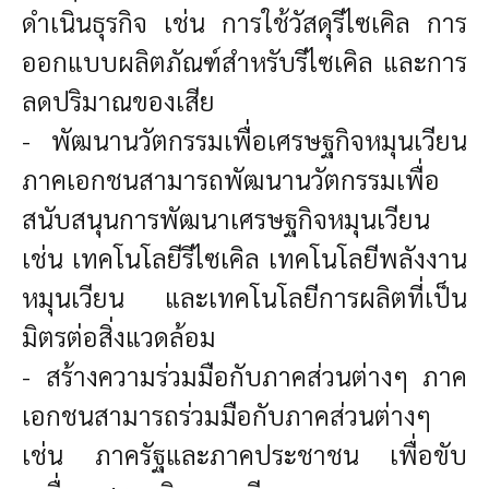
ดำเนินธุรกิจ เช่น การใช้วัสดุรีไซเคิล การ
ออกแบบผลิตภัณฑ์สำหรับรีไซเคิล และการ
ลดปริมาณของเสีย
- พัฒนานวัตกรรมเพื่อเศรษฐกิจหมุนเวียน
ภาคเอกชนสามารถพัฒนานวัตกรรมเพื่อ
สนับสนุนการพัฒนาเศรษฐกิจหมุนเวียน
เช่น เทคโนโลยีรีไซเคิล เทคโนโลยีพลังงาน
หมุนเวียน และเทคโนโลยีการผลิตที่เป็น
มิตรต่อสิ่งแวดล้อม
- สร้างความร่วมมือกับภาคส่วนต่างๆ ภาค
เอกชนสามารถร่วมมือกับภาคส่วนต่างๆ
เช่น ภาครัฐและภาคประชาชน เพื่อขับ