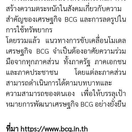
สร้างความตระหนักในสังคมเกี่ยวกับความ
สำคัญของเศรษฐกิจ
BCG
และการลดรูปใน
การใช้ทรัพยากร
โดยรวมแล้ว แนวทางการขับเคลื่อนโมเดล
เศรษฐกิจ
BCG
จำเป็นต้องอาศัยความร่วม
มือจากทุกภาคส่วน ทั้งภาครัฐ ภาคเอกชน
และภาคประชาชน โดยแต่ละภาคส่วน
สามารถดำเนินการได้ตามบทบาทและ
ความสามารถของตนเอง เพื่อให้บรรลุเป้า
หมายการพัฒนาเศรษฐกิจ
BCG
อย่างยั่งยืน
ที่มา
https://www.bcg.in.th