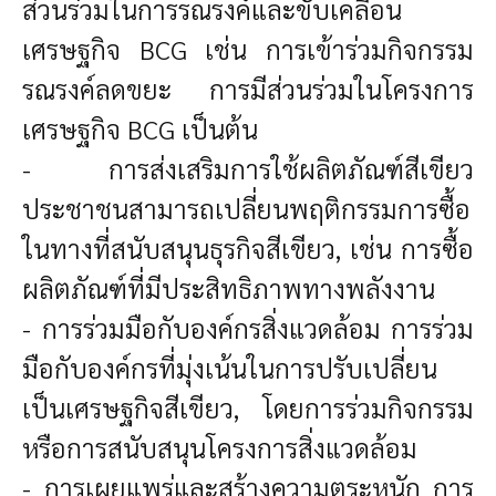
ส่วนร่วมในการรณรงค์และขับเคลื่อน
เศรษฐกิจ
BCG
เช่น การเข้าร่วมกิจกรรม
รณรงค์ลดขยะ การมีส่วนร่วมในโครงการ
เศรษฐกิจ
BCG
เป็นต้น
- การส่งเสริมการใช้ผลิตภัณฑ์สีเขียว
ประชาชนสามารถเปลี่ยนพฤติกรรมการซื้อ
ในทางที่สนับสนุนธุรกิจสีเขียว, เช่น การซื้อ
ผลิตภัณฑ์ที่มีประสิทธิภาพทางพลังงาน
- การร่วมมือกับองค์กรสิ่งแวดล้อม การร่วม
มือกับองค์กรที่มุ่งเน้นในการปรับเปลี่ยน
เป็นเศรษฐกิจสีเขียว, โดยการร่วมกิจกรรม
หรือการสนับสนุนโครงการสิ่งแวดล้อม
- การเผยแพร่และสร้างความตระหนัก การ