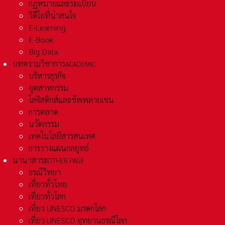
กฏหมายและระเเบียบ
วิดีโอที่น่าสนใจ
E-Learning
E-Book
Big Data
บทความวิชาการ
ACADEMIC
บริหารธุรกิจ
อุตสาหกรรม
โลจิสติกส์และชัพพลายเชน
การตลาด
นวัตกรรม
เทคโนโลยีสารสนเทศ
การวางแผนกลยุทธ์
นานาสาระ
OTHER PAGE
ธรณีวิทยา
เที่ยวทั่วไทย
เที่ยวทั่วโลก
เที่ยว UNESCO มรดกโลก
เที่ยว UNESCO อุทยานธรณีโลก