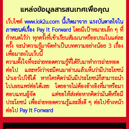
แหล่งข้อมูลสารสนเทศเพื่อคุณ
เว็บไซต์
www.iok2u.com
นี้เกิดมาจาก
แรงบันดาลใจใน
ภาพยนต์เรื่อง Pay It Forward
โดยมีเป้าหมายเล็ก ๆ ที่
กำหนดไว้ว่า ทุกครั้งที่เข้าเรียนสัมมนาหรืออบรมในแต่ละ
ครั้ง จะนำความรู้มาจัดทำเป็นบทความอย่างน้อย 3 เรื่อง
เพื่อมาลงในเว็บนี้
ความตั้งใจที่จะถ่ายทอดความรู้ที่ได้รับมาทำการถ่ายทอด
ต่อไป และหวังว่าจะมีคนมาอ่านแล้วเห็นว่ามีประโยชน์
นำเอาไปใช้ได้ หากใครคิดว่ามันมีประโยชน์ก็สามารถนำ
ไปเผยแพร่ต่อได้เลย โดยอาจไม่ต้องอ้างอิงที่มาหรือมา
ตอบแทนผู้จัด แต่ขอให้ส่งต่อหากคิดว่ามันดีหรือมี
ประโยชน์ เพื่อถ่ายทอดความรู้และสิ่งดี ๆ ต่อไปข้างหน้า
ต่อไป
Pay It Forward