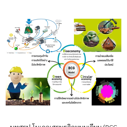
บทสรุป โมเดลเศรษฐกิจหมุนเวียน (BCG