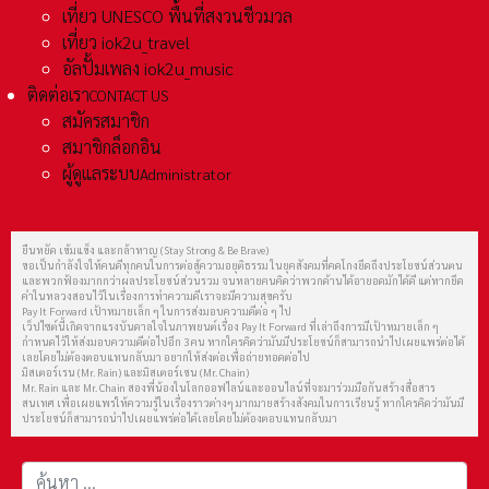
เที่ยว UNESCO พื้นที่สงวนชีวมวล
เที่ยว iok2u_travel
อัลปั้มเพลง iok2u_music
ติดต่อเรา
CONTACT US
สมัครสมาชิก
สมาชิกล็อกอิน
ผู้ดูแลระบบ
Administrator
ยืนหยัด เข้มแข็ง และกล้าหาญ (Stay Strong & Be Brave)
ขอเป็นกำลังใจให้คนดีทุกคนในการต่อสู้ความอยุติธรรม ในยุคสังคมที่คดโกงยึดถึงประโยชน์ส่วนตน
และพวกฟ้องมากกว่าผลประโยชน์ส่วนรวม จนหลายคนคิดว่าพวกด้านได้อายอดมักได้ดี แต่หากยึด
คำในหลวงสอนไว้ในเรื่องการทำความดีเราจะมีความสุขครับ
Pay It Forward เป้าหมายเล็ก ๆ ในการส่งมอบความดีต่อ ๆ ไป
เว็ปไซต์นี้เกิดจากแรงบันดาลใจในภาพยนต์เรื่อง Pay It Forward ที่เล่าถึงการมีเป้าหมายเล็ก ๆ
กำหนดไว้ให้ส่งมอบความดีต่อไปอีก 3 คน หากใครคิดว่ามันมีประโยชน์ก็สามารถนำไปเผยแพร่ต่อได้
เลยโดยไม่ต้องตอบแทนกลับมา อยากให้ส่งต่อเพื่อถ่ายทอดต่อไป
มิสเตอร์เรน (Mr. Rain) และมิสเตอร์เชน (Mr. Chain)
Mr. Rain และ Mr. Chain สองพี่น้องในโลกออฟไลน์และออนไลน์ที่จะมาร่วมมือกันสร้างสื่อสาร
สนเทศ เพื่อเผยแพร่ให้ความรู้ในเรื่องราวต่างๆ มากมายสร้างสังคมในการเรียนรู้ หากใครคิดว่ามันมี
ประโยชน์ก็สามารถนำไปเผยแพร่ต่อได้เลยโดยไม่ต้องตอบแทนกลับมา
การค้นหา