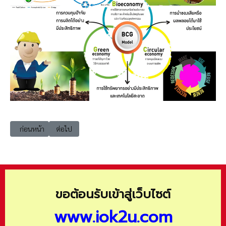
เนื้อหาก่อนหน้า: BCG007 โอกาสและแนวโน้มของโมเดลเศรษฐกิจหมุนเวียน
เนื้อหาถัดไป: BCG009 BCG Model Bio-Circular-Green Econ
ก่อนหน้า
ต่อไป
ขอต้อนรับเข้าสู่เว็บไซต์
www.iok2u.com