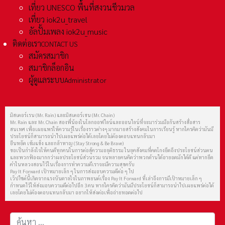
เที่ยว UNESCO พื้นที่สงวนชีวมวล
เที่ยว iok2u_travel
อัลปั้มเพลง iok2u_music
ติดต่อเรา
CONTACT US
สมัครสมาชิก
สมาชิกล็อกอิน
ผู้ดูแลระบบ
Administrator
มิสเตอร์เรน (Mr. Rain) และมิสเตอร์เชน (Mr. Chain)
Mr. Rain และ Mr. Chain สองพี่น้องในโลกออฟไลน์และออนไลน์ที่จะมาร่วมมือกันสร้างสื่อสาร
สนเทศ เพื่อเผยแพร่ให้ความรู้ในเรื่องราวต่างๆ มากมายสร้างสังคมในการเรียนรู้ หากใครคิดว่ามันมี
ประโยชน์ก็สามารถนำไปเผยแพร่ต่อได้เลยโดยไม่ต้องตอบแทนกลับมา
ยืนหยัด เข้มแข็ง และกล้าหาญ (Stay Strong & Be Brave)
ขอเป็นกำลังใจให้คนดีทุกคนในการต่อสู้ความอยุติธรรม ในยุคสังคมที่คดโกงยึดถึงประโยชน์ส่วนตน
และพวกฟ้องมากกว่าผลประโยชน์ส่วนรวม จนหลายคนคิดว่าพวกด้านได้อายอดมักได้ดี แต่หากยึด
คำในหลวงสอนไว้ในเรื่องการทำความดีเราจะมีความสุขครับ
Pay It Forward เป้าหมายเล็ก ๆ ในการส่งมอบความดีต่อ ๆ ไป
เว็ปไซต์นี้เกิดจากแรงบันดาลใจในภาพยนต์เรื่อง Pay It Forward ที่เล่าถึงการมีเป้าหมายเล็ก ๆ
กำหนดไว้ให้ส่งมอบความดีต่อไปอีก 3 คน หากใครคิดว่ามันมีประโยชน์ก็สามารถนำไปเผยแพร่ต่อได้
เลยโดยไม่ต้องตอบแทนกลับมา อยากให้ส่งต่อเพื่อถ่ายทอดต่อไป
การค้นหา