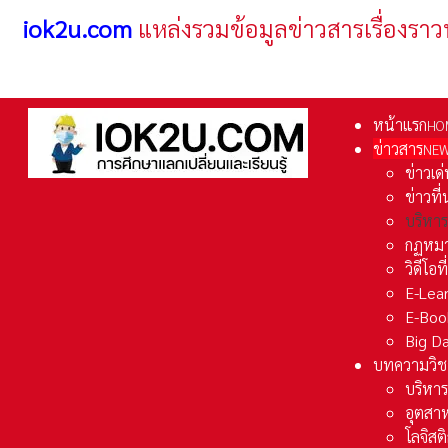
iok2u.com
แหล่งรวมข้อมูลข่าวสารเรื่องราว
หน้าแรก
HO
ข่าวสาร
NE
ข่าวเด
ข่าวที
บริหา
กฏหมา
วิดีโอท
E-Lea
E-Boo
Big D
บทความวิช
บริหาร
อุตสา
โลจิส