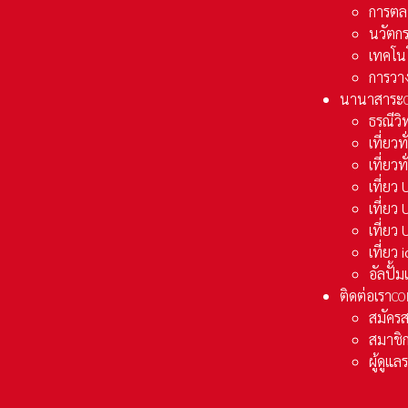
การตล
นวัตก
เทคโน
การวา
นานาสาระ
ธรณีวิ
เที่ยวท
เที่ยวท
เที่ย
เที่ย
เที่ยว
เที่ยว
อัลปั้
ติดต่อเรา
CO
สมัคร
สมาชิก
ผู้ดูแ