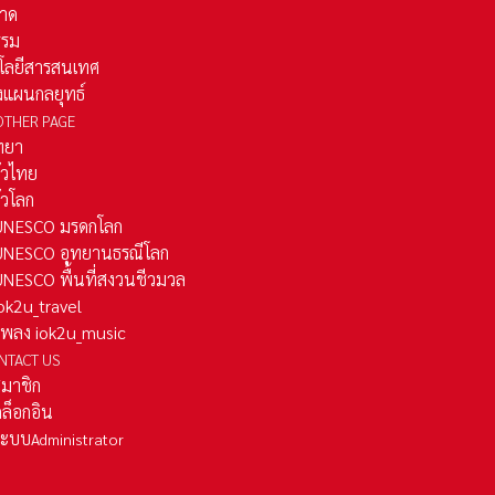
าด
รรม
โลยีสารสนเทศ
งแผนกลยุทธ์
OTHER PAGE
ทยา
ั่วไทย
ั่วโลก
ว UNESCO มรดกโลก
ว UNESCO อุทยานธรณีโลก
 UNESCO พื้นที่สงวนชีวมวล
 iok2u_travel
มเพลง iok2u_music
NTACT US
สมาชิก
ล็อกอิน
ลระบบ
Administrator