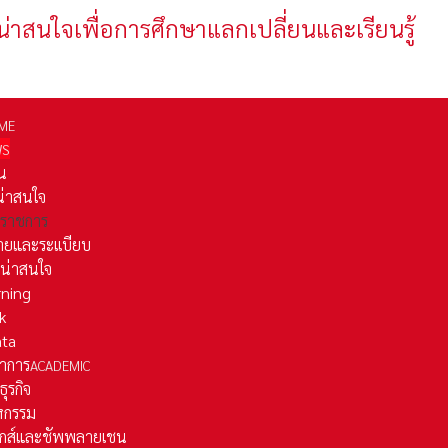
น่าสนใจเพื่อการศึกษาแลกเปลี่ยนและเรียนรู้
ME
WS
่น
่น่าสนใจ
รราชการ
ยและระเเบียบ
ี่น่าสนใจ
rning
k
ata
าการ
ACADEMIC
ธุรกิจ
หกรรม
ติกส์และชัพพลายเชน