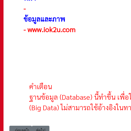
-
ข้อมูลและภาพ
-
www.iok2u.com
คำเตือน
ฐานข้อมูล (Database) นี้ทำขึ้น เพ
(Big Data) ไม่สามารถใช้อ้างอิงใน
เนื้อหาก่อนหน้า: Looker studio 00001_iok2u GoogleTrend_car สรุปคำ
เนื้อหาถัดไป: Looker studio 00001_iok2u รวมลิงค์วีดีโอ วีร
ก่อนหน้า
ต่อไป