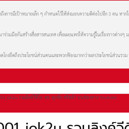
เล่าถึงการมีเป้าหมายเล็ก ๆ กำหนดไว้ให้ส่งมอบความดีต่อไปอีก 3 คน หา
่วมมือกันสร้างสื่อสารสนเทศ เพื่อเผยแพร่ให้ความรู้ในเรื่องราวต่างๆ 
มที่คดโกงยึดถึงประโยชน์ส่วนตนและพวกฟ้องมากกว่าผลประโยชน์ส่วนรว
1_iok2u รวมลิงค์วีดีโอ ดร. ศุภชัย ศรีหล้า บนช่องทาง Youtube
1_iok2u รวมลิงค์วีดี