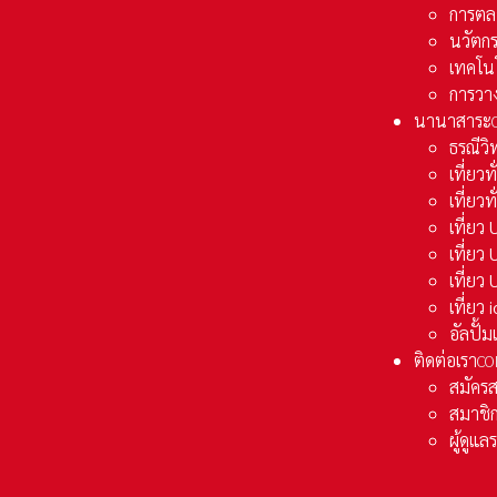
การตล
นวัตก
เทคโน
การวา
นานาสาระ
ธรณีวิ
เที่ยวท
เที่ยวท
เที่ย
เที่ย
เที่ยว
เที่ยว
อัลปั้
ติดต่อเรา
CO
สมัคร
สมาชิก
ผู้ดูแ