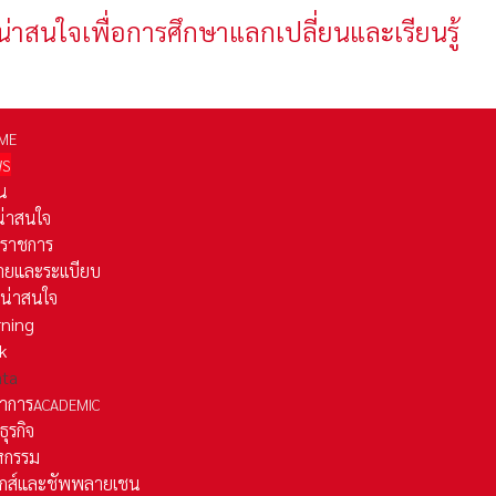
น่าสนใจเพื่อการศึกษาแลกเปลี่ยนและเรียนรู้
ME
WS
่น
่น่าสนใจ
รราชการ
ยและระเเบียบ
ี่น่าสนใจ
rning
k
ata
าการ
ACADEMIC
ธุรกิจ
หกรรม
ติกส์และชัพพลายเชน