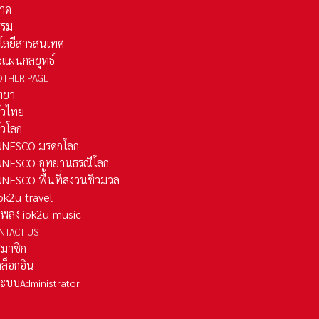
าด
รรม
โลยีสารสนเทศ
งแผนกลยุทธ์
OTHER PAGE
ทยา
ั่วไทย
ั่วโลก
ว UNESCO มรดกโลก
ว UNESCO อุทยานธรณีโลก
 UNESCO พื้นที่สงวนชีวมวล
 iok2u_travel
มเพลง iok2u_music
NTACT US
สมาชิก
ล็อกอิน
ลระบบ
Administrator