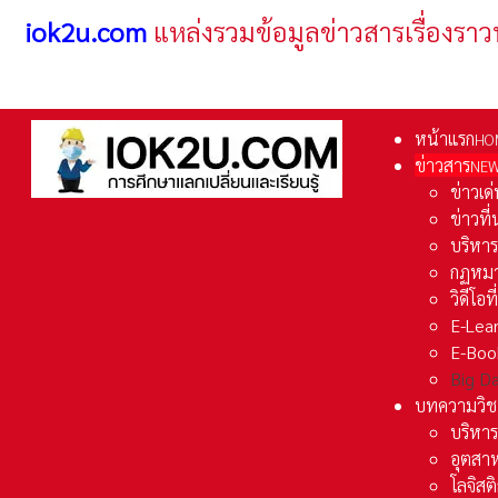
iok2u.com
แหล่งรวมข้อมูลข่าวสารเรื่องราว
หน้าแรก
HO
ข่าวสาร
NE
ข่าวเด
ข่าวที
บริหา
กฏหมา
วิดีโอท
E-Lea
E-Boo
Big D
บทความวิช
บริหาร
อุตสา
โลจิส