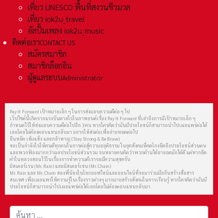
เที่ยว UNESCO พื้นที่สงวนชีวมวล
เที่ยว iok2u_travel
อัลปั้มเพลง iok2u_music
ติดต่อเรา
CONTACT US
สมัครสมาชิก
สมาชิกล็อกอิน
ผู้ดูแลระบบ
Administrator
Pay It Forward เป้าหมายเล็ก ๆ ในการส่งมอบความดีต่อ ๆ ไป
เว็ปไซต์นี้เกิดจากแรงบันดาลใจในภาพยนต์เรื่อง Pay It Forward ที่เล่าถึงการมีเป้าหมายเล็ก ๆ
กำหนดไว้ให้ส่งมอบความดีต่อไปอีก 3 คน หากใครคิดว่ามันมีประโยชน์ก็สามารถนำไปเผยแพร่ต่อได้
เลยโดยไม่ต้องตอบแทนกลับมา อยากให้ส่งต่อเพื่อถ่ายทอดต่อไป
ยืนหยัด เข้มแข็ง และกล้าหาญ (Stay Strong & Be Brave)
ขอเป็นกำลังใจให้คนดีทุกคนในการต่อสู้ความอยุติธรรม ในยุคสังคมที่คดโกงยึดถึงประโยชน์ส่วนตน
และพวกฟ้องมากกว่าผลประโยชน์ส่วนรวม จนหลายคนคิดว่าพวกด้านได้อายอดมักได้ดี แต่หากยึด
คำในหลวงสอนไว้ในเรื่องการทำความดีเราจะมีความสุขครับ
มิสเตอร์เรน (Mr. Rain) และมิสเตอร์เชน (Mr. Chain)
Mr. Rain และ Mr. Chain สองพี่น้องในโลกออฟไลน์และออนไลน์ที่จะมาร่วมมือกันสร้างสื่อสาร
สนเทศ เพื่อเผยแพร่ให้ความรู้ในเรื่องราวต่างๆ มากมายสร้างสังคมในการเรียนรู้ หากใครคิดว่ามันมี
ประโยชน์ก็สามารถนำไปเผยแพร่ต่อได้เลยโดยไม่ต้องตอบแทนกลับมา
การค้นหา