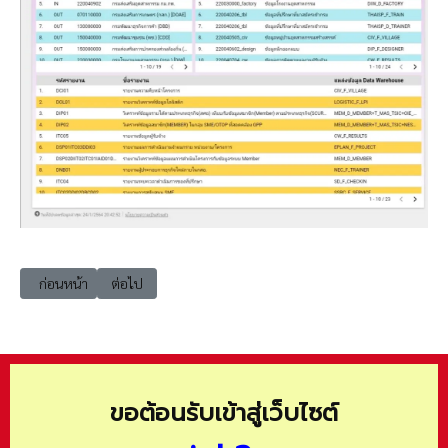
เนื้อหาก่อนหน้า: Looker studio 2200410_ศส.กค._AMS_ข้อมูลบุคคลากร กร
เนื้อหาถัดไป: Looker studio 2200410_ศส.กค._อุปกรณ์สารส
ก่อนหน้า
ต่อไป
ขอต้อนรับเข้าสู่เว็บไซต์