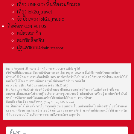
เที่ยว UNESCO พื้นที่สงวนชีวมวล
เที่ยว iok2u_travel
อัลปั้มเพลง iok2u_music
ติดต่อเรา
CONTACT US
สมัครสมาชิก
สมาชิกล็อกอิน
ผู้ดูแลระบบ
Administrator
Pay It Forward เป้าหมายเล็ก ๆ ในการส่งมอบความดีต่อ ๆ ไป
เว็ปไซต์นี้เกิดจากแรงบันดาลใจในภาพยนต์เรื่อง Pay It Forward ที่เล่าถึงการมีเป้าหมายเล็ก ๆ
กำหนดไว้ให้ส่งมอบความดีต่อไปอีก 3 คน หากใครคิดว่ามันมีประโยชน์ก็สามารถนำไปเผยแพร่ต่อได้
เลยโดยไม่ต้องตอบแทนกลับมา อยากให้ส่งต่อเพื่อถ่ายทอดต่อไป
มิสเตอร์เรน (Mr. Rain) และมิสเตอร์เชน (Mr. Chain)
Mr. Rain และ Mr. Chain สองพี่น้องในโลกออฟไลน์และออนไลน์ที่จะมาร่วมมือกันสร้างสื่อสาร
สนเทศ เพื่อเผยแพร่ให้ความรู้ในเรื่องราวต่างๆ มากมายสร้างสังคมในการเรียนรู้ หากใครคิดว่ามันมี
ประโยชน์ก็สามารถนำไปเผยแพร่ต่อได้เลยโดยไม่ต้องตอบแทนกลับมา
ยืนหยัด เข้มแข็ง และกล้าหาญ (Stay Strong & Be Brave)
ขอเป็นกำลังใจให้คนดีทุกคนในการต่อสู้ความอยุติธรรม ในยุคสังคมที่คดโกงยึดถึงประโยชน์ส่วนตน
และพวกฟ้องมากกว่าผลประโยชน์ส่วนรวม จนหลายคนคิดว่าพวกด้านได้อายอดมักได้ดี แต่หากยึด
คำในหลวงสอนไว้ในเรื่องการทำความดีเราจะมีความสุขครับ
การค้นหา