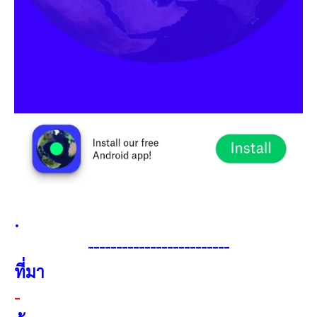
.
------------------------
-
ที่มา
-