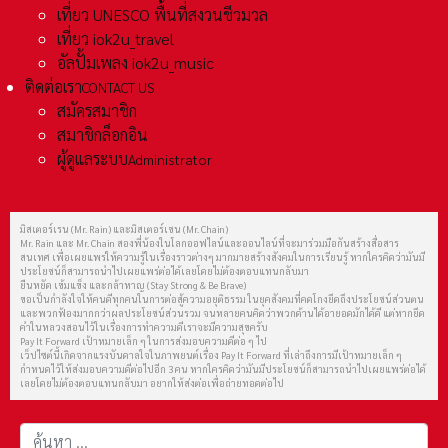
เที่ยว UNESCO พื้นที่สงวนชีวมวล
เที่ยว iok2u_travel
อัลปั้มเพลง iok2u_music
ติดต่อเรา
CONTACT US
สมัครสมาชิก
สมาชิกล็อกอิน
ผู้ดูแลระบบ
Administrator
มิสเตอร์เรน (Mr. Rain) และมิสเตอร์เชน (Mr. Chain)
Mr. Rain และ Mr. Chain สองพี่น้องในโลกออฟไลน์และออนไลน์ที่จะมาร่วมมือกันสร้างสื่อสาร
สนเทศ เพื่อเผยแพร่ให้ความรู้ในเรื่องราวต่างๆ มากมายสร้างสังคมในการเรียนรู้ หากใครคิดว่ามันมี
ประโยชน์ก็สามารถนำไปเผยแพร่ต่อได้เลยโดยไม่ต้องตอบแทนกลับมา
ยืนหยัด เข้มแข็ง และกล้าหาญ (Stay Strong & Be Brave)
ขอเป็นกำลังใจให้คนดีทุกคนในการต่อสู้ความอยุติธรรม ในยุคสังคมที่คดโกงยึดถึงประโยชน์ส่วนตน
และพวกฟ้องมากกว่าผลประโยชน์ส่วนรวม จนหลายคนคิดว่าพวกด้านได้อายอดมักได้ดี แต่หากยึด
คำในหลวงสอนไว้ในเรื่องการทำความดีเราจะมีความสุขครับ
Pay It Forward เป้าหมายเล็ก ๆ ในการส่งมอบความดีต่อ ๆ ไป
เว็ปไซต์นี้เกิดจากแรงบันดาลใจในภาพยนต์เรื่อง Pay It Forward ที่เล่าถึงการมีเป้าหมายเล็ก ๆ
กำหนดไว้ให้ส่งมอบความดีต่อไปอีก 3 คน หากใครคิดว่ามันมีประโยชน์ก็สามารถนำไปเผยแพร่ต่อได้
เลยโดยไม่ต้องตอบแทนกลับมา อยากให้ส่งต่อเพื่อถ่ายทอดต่อไป
การค้นหา