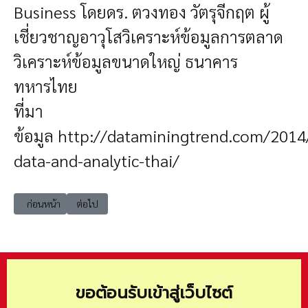
Business โดยดร. ตวงทอง วัตรุจีกฤต ผู้
เชี่ยวชาญอาวุโสวิเคราะห์ข้อมูลการตลาด
วิเคราะห์ข้อมูลขนาดใหญ่ ธนาคาร
ทหารไทย
ที่มา
ข้อมูล
http://dataminingtrend.com/2014/
data-and-analytic-thai/
เนื้อหาก่อนหน้า: E-Book สมุดพกเตือนสิทธิสำหรับ ผู้เกษียณอายุ (ข้าราชการ)
เนื้อหาถัดไป: E-Book สัญญาต้องเป็นสัญญา หนังสือ ETDA ฉบั
ก่อนหน้า
ต่อไป
ขอต้อนรับเข้าสู่เว็บไซต์