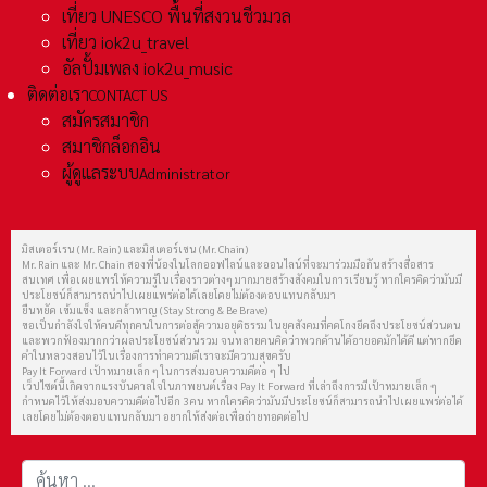
เที่ยว UNESCO พื้นที่สงวนชีวมวล
เที่ยว iok2u_travel
อัลปั้มเพลง iok2u_music
ติดต่อเรา
CONTACT US
สมัครสมาชิก
สมาชิกล็อกอิน
ผู้ดูแลระบบ
Administrator
มิสเตอร์เรน (Mr. Rain) และมิสเตอร์เชน (Mr. Chain)
Mr. Rain และ Mr. Chain สองพี่น้องในโลกออฟไลน์และออนไลน์ที่จะมาร่วมมือกันสร้างสื่อสาร
สนเทศ เพื่อเผยแพร่ให้ความรู้ในเรื่องราวต่างๆ มากมายสร้างสังคมในการเรียนรู้ หากใครคิดว่ามันมี
ประโยชน์ก็สามารถนำไปเผยแพร่ต่อได้เลยโดยไม่ต้องตอบแทนกลับมา
ยืนหยัด เข้มแข็ง และกล้าหาญ (Stay Strong & Be Brave)
ขอเป็นกำลังใจให้คนดีทุกคนในการต่อสู้ความอยุติธรรม ในยุคสังคมที่คดโกงยึดถึงประโยชน์ส่วนตน
และพวกฟ้องมากกว่าผลประโยชน์ส่วนรวม จนหลายคนคิดว่าพวกด้านได้อายอดมักได้ดี แต่หากยึด
คำในหลวงสอนไว้ในเรื่องการทำความดีเราจะมีความสุขครับ
Pay It Forward เป้าหมายเล็ก ๆ ในการส่งมอบความดีต่อ ๆ ไป
เว็ปไซต์นี้เกิดจากแรงบันดาลใจในภาพยนต์เรื่อง Pay It Forward ที่เล่าถึงการมีเป้าหมายเล็ก ๆ
กำหนดไว้ให้ส่งมอบความดีต่อไปอีก 3 คน หากใครคิดว่ามันมีประโยชน์ก็สามารถนำไปเผยแพร่ต่อได้
เลยโดยไม่ต้องตอบแทนกลับมา อยากให้ส่งต่อเพื่อถ่ายทอดต่อไป
การค้นหา