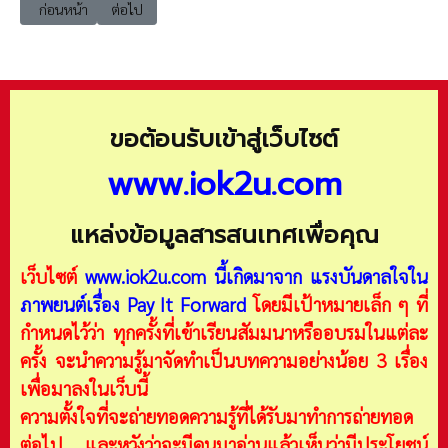
เนื้อหาก่อนหน้า: e-book ธรณีสัมพันธ์ มข. ฉบับ 3 (GeoSocial KKU Vol.03)
เนื้อหาถัดไป: e-book ธรณีสัมพันธ์ มข. ฉบับ 5 (GeoSocial K
ก่อนหน้า
ต่อไป
ขอต้อนรับเข้าสู่เว็บไซต์
www.iok2u.com
แหล่งข้อมูลสารสนเทศเพื่อคุณ
เว็บไซต์
www.iok2u.com
นี้เกิดมาจาก
แรงบันดาลใจใน
ภาพยนต์เรื่อง Pay It Forward
โดยมีเป้าหมายเล็ก ๆ ที่
กำหนดไว้ว่า ทุกครั้งที่เข้าเรียนสัมมนาหรืออบรมในแต่ละ
ครั้ง จะนำความรู้มาจัดทำเป็นบทความอย่างน้อย 3 เรื่อง
เพื่อมาลงในเว็บนี้
ความตั้งใจที่จะถ่ายทอดความรู้ที่ได้รับมาทำการถ่ายทอด
ต่อไป และหวังว่าจะมีคนมาอ่านแล้วเห็นว่ามีประโยชน์