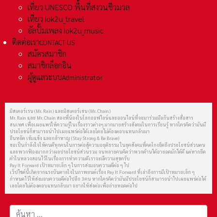
เที่ยว UNESCO พื้นที่สงวนชีวมวล
เที่ยว iok2u_travel
อัลปั้มเพลง iok2u_music
ติดต่อเรา
CONTACT US
สมัครสมาชิก
สมาชิกล็อกอิน
ผู้ดูแลระบบ
Administrator
มิสเตอร์เรน (Mr. Rain) และมิสเตอร์เชน (Mr. Chain)
Mr. Rain และ Mr. Chain สองพี่น้องในโลกออฟไลน์และออนไลน์ที่จะมาร่วมมือกันสร้างสื่อสาร
สนเทศ เพื่อเผยแพร่ให้ความรู้ในเรื่องราวต่างๆ มากมายสร้างสังคมในการเรียนรู้ หากใครคิดว่ามันมี
ประโยชน์ก็สามารถนำไปเผยแพร่ต่อได้เลยโดยไม่ต้องตอบแทนกลับมา
ยืนหยัด เข้มแข็ง และกล้าหาญ (Stay Strong & Be Brave)
ขอเป็นกำลังใจให้คนดีทุกคนในการต่อสู้ความอยุติธรรม ในยุคสังคมที่คดโกงยึดถึงประโยชน์ส่วนตน
และพวกฟ้องมากกว่าผลประโยชน์ส่วนรวม จนหลายคนคิดว่าพวกด้านได้อายอดมักได้ดี แต่หากยึด
คำในหลวงสอนไว้ในเรื่องการทำความดีเราจะมีความสุขครับ
Pay It Forward เป้าหมายเล็ก ๆ ในการส่งมอบความดีต่อ ๆ ไป
เว็ปไซต์นี้เกิดจากแรงบันดาลใจในภาพยนต์เรื่อง Pay It Forward ที่เล่าถึงการมีเป้าหมายเล็ก ๆ
กำหนดไว้ให้ส่งมอบความดีต่อไปอีก 3 คน หากใครคิดว่ามันมีประโยชน์ก็สามารถนำไปเผยแพร่ต่อได้
เลยโดยไม่ต้องตอบแทนกลับมา อยากให้ส่งต่อเพื่อถ่ายทอดต่อไป
การค้นหา