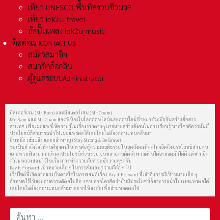
เที่ยว UNESCO พื้นที่สงวนชีวมวล
เที่ยว iok2u_travel
อัลปั้มเพลง iok2u_music
ติดต่อเรา
CONTACT US
สมัครสมาชิก
สมาชิกล็อกอิน
ผู้ดูแลระบบ
Administrator
มิสเตอร์เรน (Mr. Rain) และมิสเตอร์เชน (Mr. Chain)
Mr. Rain และ Mr. Chain สองพี่น้องในโลกออฟไลน์และออนไลน์ที่จะมาร่วมมือกันสร้างสื่อสาร
สนเทศ เพื่อเผยแพร่ให้ความรู้ในเรื่องราวต่างๆ มากมายสร้างสังคมในการเรียนรู้ หากใครคิดว่ามันมี
ประโยชน์ก็สามารถนำไปเผยแพร่ต่อได้เลยโดยไม่ต้องตอบแทนกลับมา
ยืนหยัด เข้มแข็ง และกล้าหาญ (Stay Strong & Be Brave)
ขอเป็นกำลังใจให้คนดีทุกคนในการต่อสู้ความอยุติธรรม ในยุคสังคมที่คดโกงยึดถึงประโยชน์ส่วนตน
และพวกฟ้องมากกว่าผลประโยชน์ส่วนรวม จนหลายคนคิดว่าพวกด้านได้อายอดมักได้ดี แต่หากยึด
คำในหลวงสอนไว้ในเรื่องการทำความดีเราจะมีความสุขครับ
Pay It Forward เป้าหมายเล็ก ๆ ในการส่งมอบความดีต่อ ๆ ไป
เว็ปไซต์นี้เกิดจากแรงบันดาลใจในภาพยนต์เรื่อง Pay It Forward ที่เล่าถึงการมีเป้าหมายเล็ก ๆ
กำหนดไว้ให้ส่งมอบความดีต่อไปอีก 3 คน หากใครคิดว่ามันมีประโยชน์ก็สามารถนำไปเผยแพร่ต่อได้
เลยโดยไม่ต้องตอบแทนกลับมา อยากให้ส่งต่อเพื่อถ่ายทอดต่อไป
การค้นหา