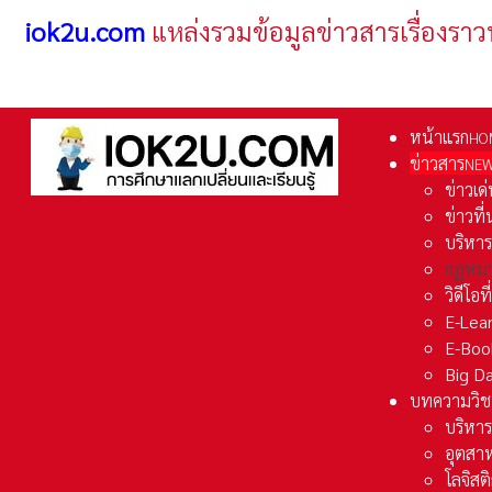
iok2u.com
แหล่งรวมข้อมูลข่าวสารเรื่องราว
หน้าแรก
HO
ข่าวสาร
NE
ข่าวเด
ข่าวที
บริหา
กฏหมา
วิดีโอท
E-Lea
E-Boo
Big D
บทความวิช
บริหาร
อุตสา
โลจิส