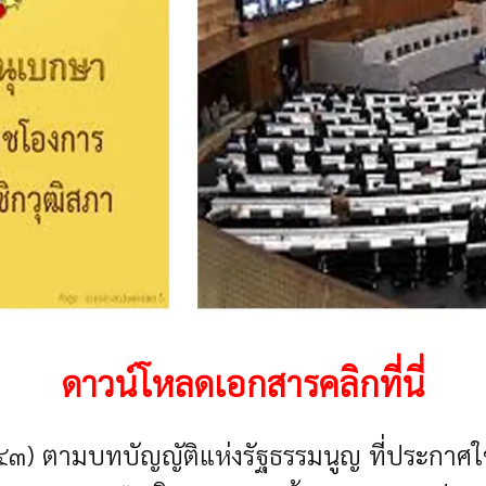
ดาวน์โหลดเอกสารคลิกที่นี่
๔๓) ตามบทบัญญัติแห่งรัฐธรรมนูญ ที่ประกาศใช