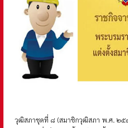
วุฒิสภาชุดที่ ๘ (สมาชิกวุฒิสภา พ.ศ. ๒๕