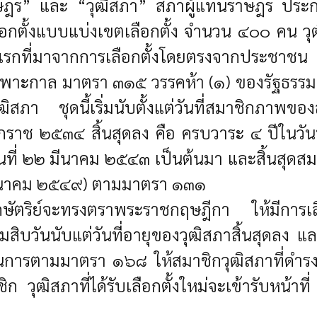
ฎร” และ “วุฒิสภา” สภาผู้แทนราษฎร ประกอ
อกตั้งแบบแบ่งเขตเลือกตั้ง จํานวน ๔๐๐ คน ว
ที่มาจากการเลือกตั้งโดยตรงจากประชาชน โดยมี
ฉพาะกาล มาตรา ๓๑๕ วรรคห้า (๑) ของรัฐธรร
า ชุดนี้เริ่มนับตั้งแต่วันที่สมาชิกภาพของ
กราช ๒๕๓๔ สิ้นสุดลง คือ ครบวาระ ๔ ปีในวัน
แต่วันที่ ๒๒ มีนาคม ๒๕๔๓ เป็นต้นมา และสิ้นส
๑ มีนาคม ๒๕๔๙) ตามมาตรา ๑๓๑
ษัตริย์จะทรงตราพระราชกฤษฎีกา ให้มีการเลือก
มสิบวันนับแต่วันที่อายุของวุฒิสภาสิ้นสุดลง และ
การตามมาตรา ๑๖๘ ให้สมาชิกวุฒิสภาที่ดํารง ต
ก วุฒิสภาที่ได้รับเลือกตั้งใหม่จะเข้ารับหน้า