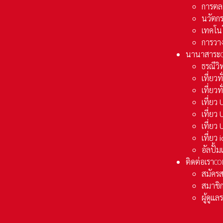
การตล
นวัตก
เทคโน
การวา
นานาสาระ
ธรณีวิ
เที่ยวท
เที่ยวท
เที่ย
เที่ย
เที่ยว
เที่ยว
อัลปั้
ติดต่อเรา
CO
สมัคร
สมาชิก
ผู้ดูแ