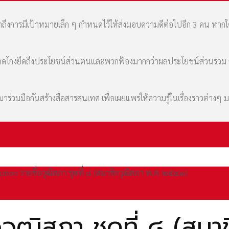
เล่าถึงการมีเป้าหมายเล็ก ๆ กำหนดไว้ให้ส่งมอบความดีต่อไปอีก 3 คน หา
มที่คดโกงยึดถึงประโยชน์ส่วนตนและพวกฟ้องมากกว่าผลประโยชน์ส่วนรว
่วมมือกันสร้างสื่อสารสนเทศ เพื่อเผยแพร่ให้ความรู้ในเรื่องราวต่างๆ 
ution รายชื่อวุฒิสภา ชุดที่ ๘ (สมาชิกวุฒิสภา พ.ศ. ๒๕๔๓)
อวุฒิสภา ชุดที่ ๘ (สมา