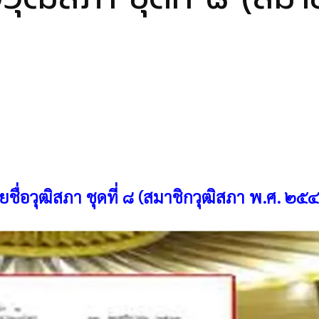
ยชื่อวุฒิสภา
ชุดที่
๘ (สมาชิกวุฒิสภา พ.ศ. ๒๕