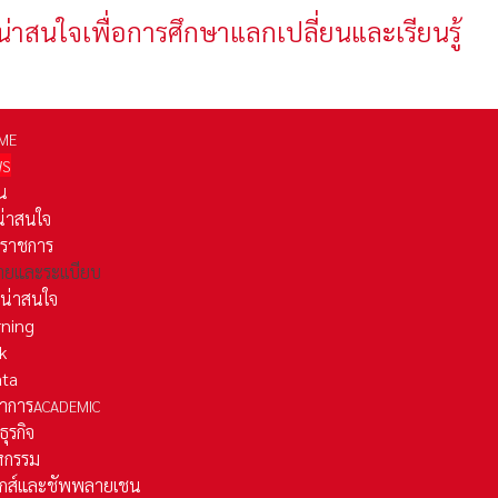
น่าสนใจเพื่อการศึกษาแลกเปลี่ยนและเรียนรู้
ME
WS
่น
่น่าสนใจ
รราชการ
ยและระเเบียบ
ี่น่าสนใจ
rning
k
ata
าการ
ACADEMIC
ธุรกิจ
หกรรม
ติกส์และชัพพลายเชน