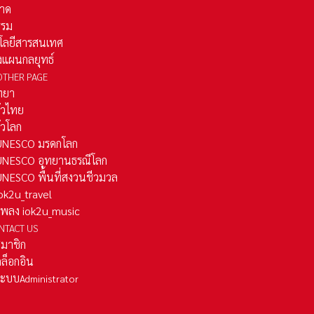
าด
รรม
โลยีสารสนเทศ
งแผนกลยุทธ์
OTHER PAGE
ทยา
ั่วไทย
ั่วโลก
ว UNESCO มรดกโลก
ว UNESCO อุทยานธรณีโลก
 UNESCO พื้นที่สงวนชีวมวล
 iok2u_travel
มเพลง iok2u_music
NTACT US
สมาชิก
ล็อกอิน
ลระบบ
Administrator