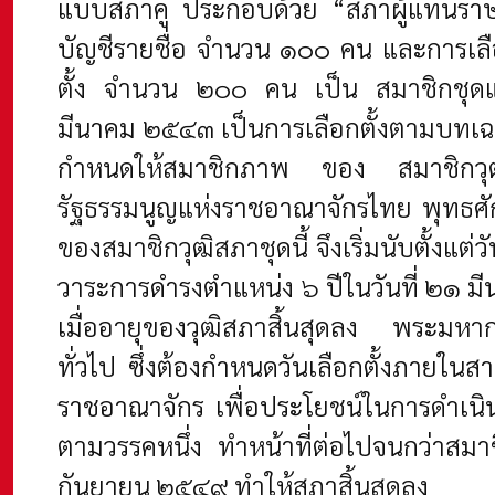
แบบสภาคู่ ประกอบด้วย “สภาผู้แทนราษ
บัญชีรายชื่อ จํานวน ๑๐๐ คน และการเลื
ตั้ง จํานวน ๒๐๐ คน เป็น สมาชิกชุดแรก
มีนาคม ๒๕๔๓ เป็นการเลือกตั้งตามบทเ
กําหนดให้สมาชิกภาพ ของ สมาชิกวุฒิสภ
รัฐธรรมนูญแห่งราชอาณาจักรไทย พุทธศั
ของสมาชิกวุฒิสภาชุดนี้ จึงเริ่มนับตั้ง
วาระการดํารงตําแหน่ง ๖ ปีในวันที่ ๒
เมื่ออายุของวุฒิสภาสิ้นสุดลง พระมหาก
ทั่วไป ซึ่งต้องกําหนดวันเลือกตั้งภายในสา
ราชอาณาจักร เพื่อประโยชน์ในการดําเนิน
ตามวรรคหนึ่ง ทําหน้าที่ต่อไปจนกว่าสมาชิ
กันยายน ๒๕๔๙ ทําให้สภาสิ้นสุดลง