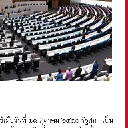
้เมื่อวันที่ ๑๑ ตุลาคม ๒๕๔๐ รัฐสภา เป็น