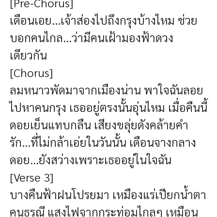
[Pre-Chorus]
เดือนเอย...เจ้าส่องไปถึงกรุงบ้างไหม ช่วย
บอกคนไกล...ว่ามีคนเฝ้ามองฟ้าดวง
เดียวกัน
[Chorus]
ลมหนาวพัดมาจากเมืองน่าน พาใจฉันลอย
ไปหาคนกรุง เธออยู่ตรงนั้นอุ่นไหม เมื่อคืนนี้
ดอยเย็นแทบกลืน เสียงขลุ่ยดังคล้ายคำ
รัก...ที่ไม่กล้าเอ่ยในวันนั้น เดือนจางกลาง
ดอย...ยังสว่างเพราะเธออยู่ในใจฉัน
[Verse 3]
บางคืนฟ้าฝนโปรยมา เหมืองแร่เปียกน้ำตา
คนธรณี แสงไฟจากกระท่อมไกลๆ เหมือน