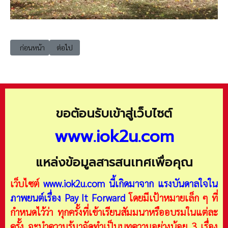
เนื้อหาก่อนหน้า: เตรียมตัวออกเรียนรู้โลกกว้าง
เนื้อหาถัดไป: เปิดไฮไลต์ "หมูเด้ง"บุกกรุงเทพฯ ใน 3 เส้นทาง 
ก่อนหน้า
ต่อไป
ขอต้อนรับเข้าสู่เว็บไซต์
www.iok2u.com
แหล่งข้อมูลสารสนเทศเพื่อคุณ
เว็บไซต์
www.iok2u.com
นี้เกิดมาจาก
แรงบันดาลใจใน
ภาพยนต์เรื่อง Pay It Forward
โดยมีเป้าหมายเล็ก ๆ ที่
กำหนดไว้ว่า ทุกครั้งที่เข้าเรียนสัมมนาหรืออบรมในแต่ละ
ครั้ง จะนำความรู้มาจัดทำเป็นบทความอย่างน้อย 3 เรื่อง