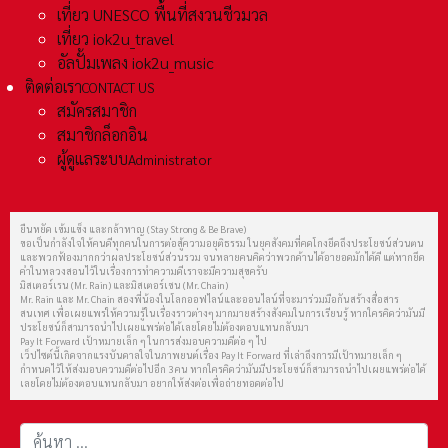
เที่ยว UNESCO พื้นที่สงวนชีวมวล
เที่ยว iok2u_travel
อัลปั้มเพลง iok2u_music
ติดต่อเรา
CONTACT US
สมัครสมาชิก
สมาชิกล็อกอิน
ผู้ดูแลระบบ
Administrator
ยืนหยัด เข้มแข็ง และกล้าหาญ (Stay Strong & Be Brave)
ขอเป็นกำลังใจให้คนดีทุกคนในการต่อสู้ความอยุติธรรม ในยุคสังคมที่คดโกงยึดถึงประโยชน์ส่วนตน
และพวกฟ้องมากกว่าผลประโยชน์ส่วนรวม จนหลายคนคิดว่าพวกด้านได้อายอดมักได้ดี แต่หากยึด
คำในหลวงสอนไว้ในเรื่องการทำความดีเราจะมีความสุขครับ
มิสเตอร์เรน (Mr. Rain) และมิสเตอร์เชน (Mr. Chain)
Mr. Rain และ Mr. Chain สองพี่น้องในโลกออฟไลน์และออนไลน์ที่จะมาร่วมมือกันสร้างสื่อสาร
สนเทศ เพื่อเผยแพร่ให้ความรู้ในเรื่องราวต่างๆ มากมายสร้างสังคมในการเรียนรู้ หากใครคิดว่ามันมี
ประโยชน์ก็สามารถนำไปเผยแพร่ต่อได้เลยโดยไม่ต้องตอบแทนกลับมา
Pay It Forward เป้าหมายเล็ก ๆ ในการส่งมอบความดีต่อ ๆ ไป
เว็ปไซต์นี้เกิดจากแรงบันดาลใจในภาพยนต์เรื่อง Pay It Forward ที่เล่าถึงการมีเป้าหมายเล็ก ๆ
กำหนดไว้ให้ส่งมอบความดีต่อไปอีก 3 คน หากใครคิดว่ามันมีประโยชน์ก็สามารถนำไปเผยแพร่ต่อได้
เลยโดยไม่ต้องตอบแทนกลับมา อยากให้ส่งต่อเพื่อถ่ายทอดต่อไป
การค้นหา