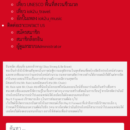
เที่ยว UNESCO พื้นที่สงวนชีวมวล
เที่ยว iok2u_travel
อัลปั้มเพลง iok2u_music
ติดต่อเรา
CONTACT US
สมัครสมาชิก
สมาชิกล็อกอิน
ผู้ดูแลระบบ
Administrator
ยืนหยัด เข้มแข็ง และกล้าหาญ (Stay Strong & Be Brave)
ขอเป็นกำลังใจให้คนดีทุกคนในการต่อสู้ความอยุติธรรม ในยุคสังคมที่คดโกงยึดถึงประโยชน์ส่วนตน
และพวกฟ้องมากกว่าผลประโยชน์ส่วนรวม จนหลายคนคิดว่าพวกด้านได้อายอดมักได้ดี แต่หากยึด
คำในหลวงสอนไว้ในเรื่องการทำความดีเราจะมีความสุขครับ
มิสเตอร์เรน (Mr. Rain) และมิสเตอร์เชน (Mr. Chain)
Mr. Rain และ Mr. Chain สองพี่น้องในโลกออฟไลน์และออนไลน์ที่จะมาร่วมมือกันสร้างสื่อสาร
สนเทศ เพื่อเผยแพร่ให้ความรู้ในเรื่องราวต่างๆ มากมายสร้างสังคมในการเรียนรู้ หากใครคิดว่ามันมี
ประโยชน์ก็สามารถนำไปเผยแพร่ต่อได้เลยโดยไม่ต้องตอบแทนกลับมา
Pay It Forward เป้าหมายเล็ก ๆ ในการส่งมอบความดีต่อ ๆ ไป
เว็ปไซต์นี้เกิดจากแรงบันดาลใจในภาพยนต์เรื่อง Pay It Forward ที่เล่าถึงการมีเป้าหมายเล็ก ๆ
กำหนดไว้ให้ส่งมอบความดีต่อไปอีก 3 คน หากใครคิดว่ามันมีประโยชน์ก็สามารถนำไปเผยแพร่ต่อได้
เลยโดยไม่ต้องตอบแทนกลับมา อยากให้ส่งต่อเพื่อถ่ายทอดต่อไป
การค้นหา