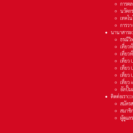
การตล
นวัตก
เทคโน
การวา
นานาสาระ
ธรณีวิ
เที่ยวท
เที่ยวท
เที่ย
เที่ย
เที่ยว
เที่ยว
อัลปั้
ติดต่อเรา
CO
สมัคร
สมาชิก
ผู้ดูแ