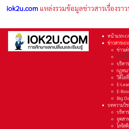
iok2u.com
แหล่งรวมข้อมูลข่าวสารเรื่องราว
หน้าแรก
HO
ข่าวสาร
NE
ข่าวเด
ข่าวที
บริหา
กฏหมา
วิดีโอท
E-Lea
E-Boo
Big D
บทความวิช
บริหาร
อุตสา
โลจิส