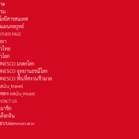
าด
รรม
โลยีสารสนเทศ
งแผนกลยุทธ์
OTHER PAGE
ทยา
ั่วไทย
ั่วโลก
ว UNESCO มรดกโลก
ว UNESCO อุทยานธรณีโลก
 UNESCO พื้นที่สงวนชีวมวล
 iok2u_travel
มเพลง iok2u_music
NTACT US
สมาชิก
ล็อกอิน
ลระบบ
Administrator