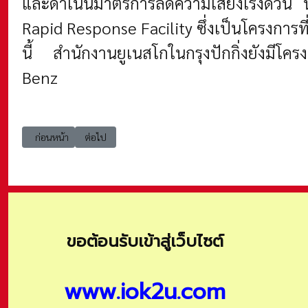
และดำเนินมาตรการลดความเสี่ยงเร่งด่วน
Rapid Response Facility ซึ่งเป็นโครงการ
นี้ สำนักงานยูเนสโกในกรุงปักกิ่งยังมีโคร
Benz
เนื้อหาก่อนหน้า: บรรยายจัดเต็มเวทีนานาชาติ ประสานขับเคลื่อนอารยสถา
เนื้อหาถัดไป: ร่วมสร้างปาฏิหาริย์เป็นแสงสว่างส่องนำทางให้
ก่อนหน้า
ต่อไป
ขอต้อนรับเข้าสู่เว็บไซต์
www.iok2u.com