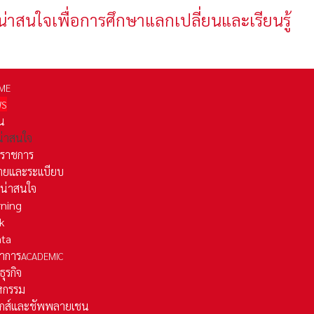
น่าสนใจเพื่อการศึกษาแลกเปลี่ยนและเรียนรู้
ME
WS
่น
่น่าสนใจ
รราชการ
ยและระเเบียบ
ี่น่าสนใจ
rning
k
ata
าการ
ACADEMIC
ธุรกิจ
หกรรม
ติกส์และชัพพลายเชน