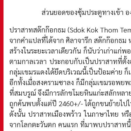
ส่วนยอดของซุ้มประตูทางเข้า อง
ปราสาทสด๊กก๊อกธม (
Sdok Kok Thom Temp
จากคำแปลที่ได้จาก ศิลาจารึก สด๊กก๊อกธม ห
สร้างในระยะเวลาเดียวกัน ก็นับว่าเก่าแก่พ
ตามกาลเวลา ประกอบกับเป็นปราสาทที่ตั้งอย
กลุ่มเขมรแดงได้ยึดบริเวณนี้เป็นป้อมค่าย
อีกทั้งเมื่อสงครามซาลง ก็มีกลุ่มเขมรอพยพมา
ที่สมบรูณ์ จึงมีการลักขโมยหินแก่ะสลักหลา
ถูกค้นพบตั้งแต่ปี 2460+/- ได้ถูกขนย้ายไปไ
ดังนั้น ปราสาทเมืองพร้าว ในภาษาไทย หรือ
จากโลกตะวันตก คนแรก ที่มาพบปราสาทนี้ ใ