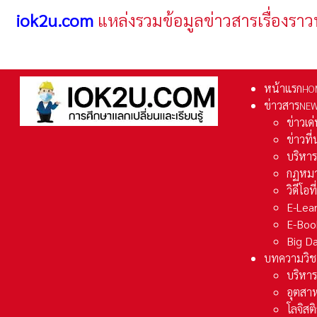
iok2u.com
แหล่งรวมข้อมูลข่าวสารเรื่องราว
หน้าแรก
HO
ข่าวสาร
NE
ข่าวเด
ข่าวที
บริหา
กฏหมา
วิดีโอท
E-Lea
E-Boo
Big D
บทความวิช
บริหาร
อุตสา
โลจิส