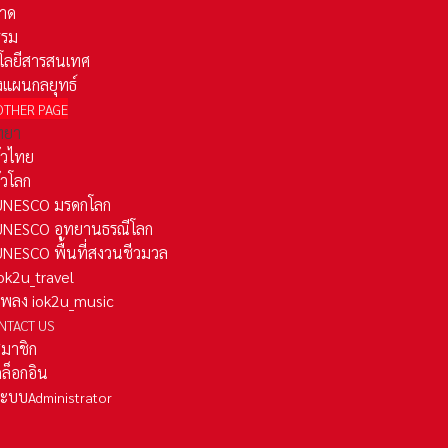
าด
รรม
โลยีสารสนเทศ
งแผนกลยุทธ์
OTHER PAGE
ทยา
ั่วไทย
ั่วโลก
ว UNESCO มรดกโลก
ว UNESCO อุทยานธรณีโลก
 UNESCO พื้นที่สงวนชีวมวล
 iok2u_travel
มเพลง iok2u_music
NTACT US
สมาชิก
ล็อกอิน
ลระบบ
Administrator