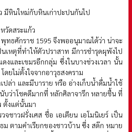
ว มีหินใหม่กับหินเก่าปะปนกันไป
หวัดสระแก้ว
ี พุทธศักราช 1595 จึงพออนุมาณได้ว่า น่าจะ
็นเหตุที่ทำให้ตัวปราสาท มีการชำรุดผุพังไป
ดงและเขมรอีกกลุ่ม ซึ่งในบางช่วงเวลา นั้น
ง โดยไม่ตั้งใจจากอาวุธสงคราม
เปล่า และมีบาราย หรือ อ่างเก็บน้ำดื่มน้ำใช้
ว่าโชคดีมากที่ หลักศิลาจารึก หลายชื้น ที่
ตั้งแต่นั้นมา
ชาวฝรั่งเศส ชื่อ เอเตียน เอโมนิเยร์ เป็น
กธม ตามคำเรียกของชาวบ้าน ซึ่ง สด๊ก หมาย