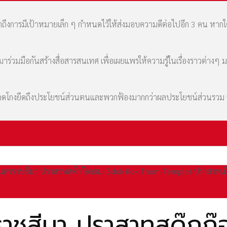
เล่าถึงการมีเป้าหมายเล็ก ๆ กำหนดไว้ให้ส่งมอบความดีต่อไปอีก 3 คน หา
่วมมือกันสร้างสื่อสารสนเทศ เพื่อเผยแพร่ให้ความรู้ในเรื่องราวต่างๆ 
มที่คดโกงยึดถึงประโยชน์ส่วนตนและพวกฟ้องมากกว่าผลประโยชน์ส่วนรว
ครราชสีมา ปราสาทสด๊กก๊อกธม (Sdok Kok Thom Temple) ปราสาทเมื
าชสีมา ปราสาทสด๊กก