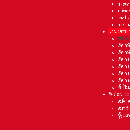
การตล
นวัตก
เทคโน
การวา
นานาสาระ
ธรณีวิ
เที่ยวท
เที่ยวท
เที่ย
เที่ย
เที่ยว
เที่ยว
อัลปั้
ติดต่อเรา
CO
สมัคร
สมาชิก
ผู้ดูแ