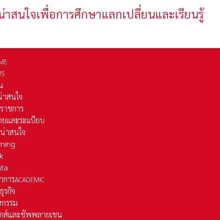
น่าสนใจเพื่อการศึกษาแลกเปลี่ยนและเรียนรู้
ME
WS
่น
่น่าสนใจ
รราชการ
ยและระเเบียบ
ี่น่าสนใจ
rning
k
ata
าการ
ACADEMIC
ธุรกิจ
หกรรม
ติกส์และชัพพลายเชน