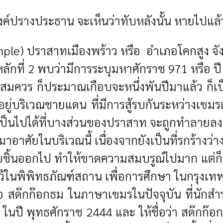
ค์ปรางประธาน จะเห็นว่าทับหลังนั้น หายไปแล้
le) ปราสาทเมืองพร้าว หรือ อำเภอโคกสูง จัง
ลักที่ 2 พบว่ามีการระบุมหาศักราช 971 หรือ ป
อสมควร ก็ประมาณเกือบจะหนึ่งพันปีมาแล้ว ก็เป
ู่บริเวณชายแดน ที่มีการสู้รบกันระหว่างเขมรแ
 ก็เป็นไปได้ที่บางส่วนของปราสาท จะถูกทำลายล
อาศัยในบริเวณนี้ เนื่องจากยังเป็นที่รกร้างว่าง
ยชิ้นออกไป ทำให้ขาดความสมบรูณ์ไปมาก แต่ก็นับ
ว้ในพิพิทธภัณฑ์สถาน เพื่อการศึกษา ในกรุงเทพ 
 สด๊กก๊อกธม ในภาษาเขมรในปัจจุบัน ที่นักสำรวจ
นปี พุทธศักราช 2444 และ ให้ชื่อว่า สด๊กก๊อ