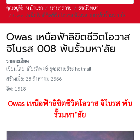
คุณอยู่ที่:
หน้าแรก
นานาสาระ
ธรณีวิทยา
Owas เหนือฟ้าลิขิตชีวิตโอวาส จิโนรส 008 พ้นรั้วมหา’ลัย
Owas เหนือฟ้าลิขิตชีวิตโอวาส
จิโนรส 008 พ้นรั้วมหา’ลัย
รายละเอียด
เขียนโดย:
เกียรติพงษ์ อุดมธนะธีระ hotmail
สร้างเมื่อ: 28 สิงหาคม 2566
ฮิต: 1518
Owas เหนือฟ้าลิขิตชีวิตโอวาส จิโนรส
พ้น
รั้วมหา’ลัย