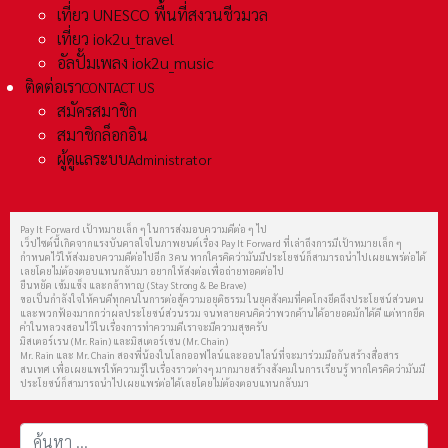
เที่ยว UNESCO พื้นที่สงวนชีวมวล
เที่ยว iok2u_travel
อัลปั้มเพลง iok2u_music
ติดต่อเรา
CONTACT US
สมัครสมาชิก
สมาชิกล็อกอิน
ผู้ดูแลระบบ
Administrator
Pay It Forward เป้าหมายเล็ก ๆ ในการส่งมอบความดีต่อ ๆ ไป
เว็ปไซต์นี้เกิดจากแรงบันดาลใจในภาพยนต์เรื่อง Pay It Forward ที่เล่าถึงการมีเป้าหมายเล็ก ๆ
กำหนดไว้ให้ส่งมอบความดีต่อไปอีก 3 คน หากใครคิดว่ามันมีประโยชน์ก็สามารถนำไปเผยแพร่ต่อได้
เลยโดยไม่ต้องตอบแทนกลับมา อยากให้ส่งต่อเพื่อถ่ายทอดต่อไป
ยืนหยัด เข้มแข็ง และกล้าหาญ (Stay Strong & Be Brave)
ขอเป็นกำลังใจให้คนดีทุกคนในการต่อสู้ความอยุติธรรม ในยุคสังคมที่คดโกงยึดถึงประโยชน์ส่วนตน
และพวกฟ้องมากกว่าผลประโยชน์ส่วนรวม จนหลายคนคิดว่าพวกด้านได้อายอดมักได้ดี แต่หากยึด
คำในหลวงสอนไว้ในเรื่องการทำความดีเราจะมีความสุขครับ
มิสเตอร์เรน (Mr. Rain) และมิสเตอร์เชน (Mr. Chain)
Mr. Rain และ Mr. Chain สองพี่น้องในโลกออฟไลน์และออนไลน์ที่จะมาร่วมมือกันสร้างสื่อสาร
สนเทศ เพื่อเผยแพร่ให้ความรู้ในเรื่องราวต่างๆ มากมายสร้างสังคมในการเรียนรู้ หากใครคิดว่ามันมี
ประโยชน์ก็สามารถนำไปเผยแพร่ต่อได้เลยโดยไม่ต้องตอบแทนกลับมา
การค้นหา