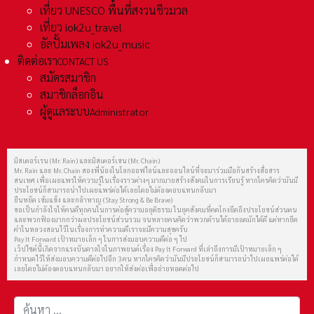
เที่ยว UNESCO พื้นที่สงวนชีวมวล
เที่ยว iok2u_travel
อัลปั้มเพลง iok2u_music
ติดต่อเรา
CONTACT US
สมัครสมาชิก
สมาชิกล็อกอิน
ผู้ดูแลระบบ
Administrator
มิสเตอร์เรน (Mr. Rain) และมิสเตอร์เชน (Mr. Chain)
Mr. Rain และ Mr. Chain สองพี่น้องในโลกออฟไลน์และออนไลน์ที่จะมาร่วมมือกันสร้างสื่อสาร
สนเทศ เพื่อเผยแพร่ให้ความรู้ในเรื่องราวต่างๆ มากมายสร้างสังคมในการเรียนรู้ หากใครคิดว่ามันมี
ประโยชน์ก็สามารถนำไปเผยแพร่ต่อได้เลยโดยไม่ต้องตอบแทนกลับมา
ยืนหยัด เข้มแข็ง และกล้าหาญ (Stay Strong & Be Brave)
ขอเป็นกำลังใจให้คนดีทุกคนในการต่อสู้ความอยุติธรรม ในยุคสังคมที่คดโกงยึดถึงประโยชน์ส่วนตน
และพวกฟ้องมากกว่าผลประโยชน์ส่วนรวม จนหลายคนคิดว่าพวกด้านได้อายอดมักได้ดี แต่หากยึด
คำในหลวงสอนไว้ในเรื่องการทำความดีเราจะมีความสุขครับ
Pay It Forward เป้าหมายเล็ก ๆ ในการส่งมอบความดีต่อ ๆ ไป
เว็ปไซต์นี้เกิดจากแรงบันดาลใจในภาพยนต์เรื่อง Pay It Forward ที่เล่าถึงการมีเป้าหมายเล็ก ๆ
กำหนดไว้ให้ส่งมอบความดีต่อไปอีก 3 คน หากใครคิดว่ามันมีประโยชน์ก็สามารถนำไปเผยแพร่ต่อได้
เลยโดยไม่ต้องตอบแทนกลับมา อยากให้ส่งต่อเพื่อถ่ายทอดต่อไป
การค้นหา