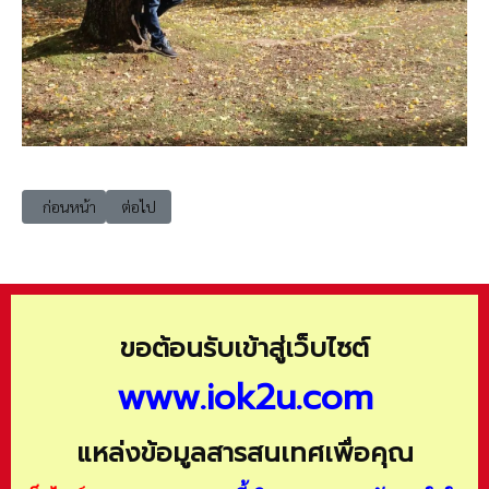
เนื้อหาก่อนหน้า: 202502-gst01 เสียงจากแผ่นดิน ธรณีไทย (v.149)
เนื้อหาถัดไป: 202502-gst02 Voice of the Earth (Official 
ก่อนหน้า
ต่อไป
ขอต้อนรับเข้าสู่เว็บไซต์
www.iok2u.com
แหล่งข้อมูลสารสนเทศเพื่อคุณ