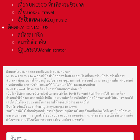
เที่ยว UNESCO พื้นที่สงวนชีวมวล
เที่ยว iok2u_travel
อัลปั้มเพลง iok2u_music
ติดต่อเรา
CONTACT US
สมัครสมาชิก
สมาชิกล็อกอิน
ผู้ดูแลระบบ
Administrator
มิสเตอร์เรน (Mr. Rain) และมิสเตอร์เชน (Mr. Chain)
Mr. Rain และ Mr. Chain สองพี่น้องในโลกออฟไลน์และออนไลน์ที่จะมาร่วมมือกันสร้างสื่อสาร
สนเทศ เพื่อเผยแพร่ให้ความรู้ในเรื่องราวต่างๆ มากมายสร้างสังคมในการเรียนรู้ หากใครคิดว่ามันมี
ประโยชน์ก็สามารถนำไปเผยแพร่ต่อได้เลยโดยไม่ต้องตอบแทนกลับมา
Pay It Forward เป้าหมายเล็ก ๆ ในการส่งมอบความดีต่อ ๆ ไป
เว็ปไซต์นี้เกิดจากแรงบันดาลใจในภาพยนต์เรื่อง Pay It Forward ที่เล่าถึงการมีเป้าหมายเล็ก ๆ
กำหนดไว้ให้ส่งมอบความดีต่อไปอีก 3 คน หากใครคิดว่ามันมีประโยชน์ก็สามารถนำไปเผยแพร่ต่อได้
เลยโดยไม่ต้องตอบแทนกลับมา อยากให้ส่งต่อเพื่อถ่ายทอดต่อไป
ยืนหยัด เข้มแข็ง และกล้าหาญ (Stay Strong & Be Brave)
ขอเป็นกำลังใจให้คนดีทุกคนในการต่อสู้ความอยุติธรรม ในยุคสังคมที่คดโกงยึดถึงประโยชน์ส่วนตน
และพวกฟ้องมากกว่าผลประโยชน์ส่วนรวม จนหลายคนคิดว่าพวกด้านได้อายอดมักได้ดี แต่หากยึด
คำในหลวงสอนไว้ในเรื่องการทำความดีเราจะมีความสุขครับ
การค้นหา