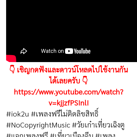
👇 เชิญกดฟังและดาวน์โหลดไปใช้งานกัน
ได้เลยครับ 👇
https://www.youtube.com/watch?
v=kjjzfPSInlI
#iok2u #เพลงฟรีไม่ติดลิขสิทธิ์
#NoCopyrightMusic #วัยเก๋าเที่ยวเฉิงตู
#แจกเพลงฟรี #เที่ยวเมืองจีน #เพลง