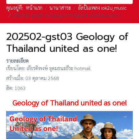
คุณอยู่ที่:
หน้าแรก
นานาสาระ
อัลปั้มเพลง iok2u_music
202502-gst03 Geology of Thailand united as one!
202502-gst03 Geology of
Thailand united as one!
รายละเอียด
เขียนโดย:
เกียรติพงษ์ อุดมธนะธีระ hotmail
สร้างเมื่อ: 03 ตุลาคม 2568
ฮิต: 1063
Geology of Thailand united as one!