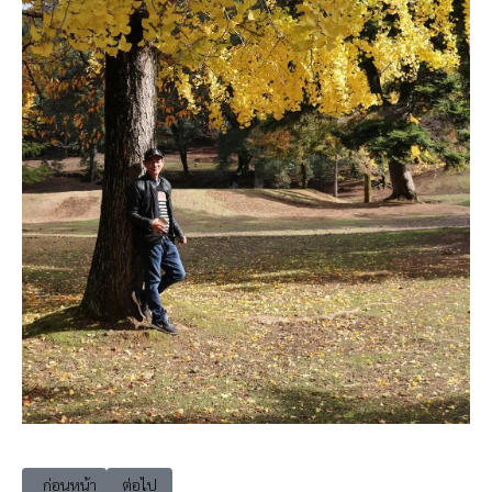
เนื้อหาก่อนหน้า: 202502-gst02 Voice of the Earth (Official Anthem)
เนื้อหาถัดไป: 202502-gst04 เดือนจางกลางดอย
ก่อนหน้า
ต่อไป