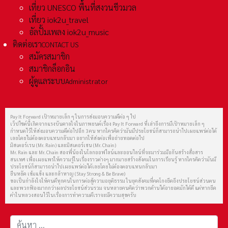
เที่ยว UNESCO พื้นที่สงวนชีวมวล
เที่ยว iok2u_travel
อัลปั้มเพลง iok2u_music
ติดต่อเรา
CONTACT US
สมัครสมาชิก
สมาชิกล็อกอิน
ผู้ดูแลระบบ
Administrator
Pay It Forward เป้าหมายเล็ก ๆ ในการส่งมอบความดีต่อ ๆ ไป
เว็ปไซต์นี้เกิดจากแรงบันดาลใจในภาพยนต์เรื่อง Pay It Forward ที่เล่าถึงการมีเป้าหมายเล็ก ๆ
กำหนดไว้ให้ส่งมอบความดีต่อไปอีก 3 คน หากใครคิดว่ามันมีประโยชน์ก็สามารถนำไปเผยแพร่ต่อได้
เลยโดยไม่ต้องตอบแทนกลับมา อยากให้ส่งต่อเพื่อถ่ายทอดต่อไป
มิสเตอร์เรน (Mr. Rain) และมิสเตอร์เชน (Mr. Chain)
Mr. Rain และ Mr. Chain สองพี่น้องในโลกออฟไลน์และออนไลน์ที่จะมาร่วมมือกันสร้างสื่อสาร
สนเทศ เพื่อเผยแพร่ให้ความรู้ในเรื่องราวต่างๆ มากมายสร้างสังคมในการเรียนรู้ หากใครคิดว่ามันมี
ประโยชน์ก็สามารถนำไปเผยแพร่ต่อได้เลยโดยไม่ต้องตอบแทนกลับมา
ยืนหยัด เข้มแข็ง และกล้าหาญ (Stay Strong & Be Brave)
ขอเป็นกำลังใจให้คนดีทุกคนในการต่อสู้ความอยุติธรรม ในยุคสังคมที่คดโกงยึดถึงประโยชน์ส่วนตน
และพวกฟ้องมากกว่าผลประโยชน์ส่วนรวม จนหลายคนคิดว่าพวกด้านได้อายอดมักได้ดี แต่หากยึด
คำในหลวงสอนไว้ในเรื่องการทำความดีเราจะมีความสุขครับ
การค้นหา