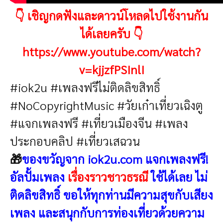
👇 เชิญกดฟังและดาวน์โหลดไปใช้งานกัน
ได้เลยครับ 👇
https://www.youtube.com/watch?
v=kjjzfPSInlI
#iok2u #เพลงฟรีไม่ติดลิขสิทธิ์
#NoCopyrightMusic #วัยเก๋าเที่ยวเฉิงตู
#แจกเพลงฟรี #เที่ยวเมืองจีน #เพลง
ประกอบคลิป #เที่ยวเสฉวน
🎁
ของขวัญจาก iok2u.com แจกเพลงฟรี!
อัลปั้มเพลง
เรื่องราวชาวธรณี
ใช้ได้เลย ไม่
ติดลิขสิทธิ์
ขอให้ทุกท่านมีความสุขกับเสียง
เพลง และสนุกกับการท่องเที่ยว
ด้วยความ