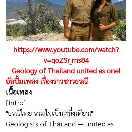
https://www.youtube.com/watch?
v=qoZSr_rns84
Geology of Thailand united as one!
อัลปั้มเพลง เรื่องราวชาวธรณี
เนื้อเพลง
[Intro]
"ธรณีไทย รวมใจเป็นหนึ่งเดียว!"
Geologists of Thailand — united as