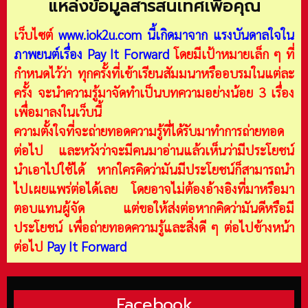
แหล่งข้อมูลสารสนเทศเพื่อคุณ
เว็บไซต์
www.iok2u.com
นี้เกิดมาจาก
แรงบันดาลใจใน
ภาพยนต์เรื่อง Pay It Forward
โดยมีเป้าหมายเล็ก ๆ ที่
กำหนดไว้ว่า ทุกครั้งที่เข้าเรียนสัมมนาหรืออบรมในแต่ละ
ครั้ง จะนำความรู้มาจัดทำเป็นบทความอย่างน้อย 3 เรื่อง
เพื่อมาลงในเว็บนี้
ความตั้งใจที่จะถ่ายทอดความรู้ที่ได้รับมาทำการถ่ายทอด
ต่อไป และหวังว่าจะมีคนมาอ่านแล้วเห็นว่ามีประโยชน์
นำเอาไปใช้ได้ หากใครคิดว่ามันมีประโยชน์ก็สามารถนำ
ไปเผยแพร่ต่อได้เลย โดยอาจไม่ต้องอ้างอิงที่มาหรือมา
ตอบแทนผู้จัด แต่ขอให้ส่งต่อหากคิดว่ามันดีหรือมี
ประโยชน์ เพื่อถ่ายทอดความรู้และสิ่งดี ๆ ต่อไปข้างหน้า
ต่อไป
Pay It Forward
Facebook