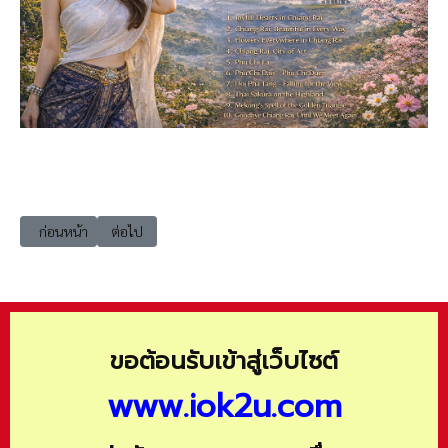
เนื้อหาก่อนหน้า: 202504-chainrai03 ดอกไม้งามทั่วเมืองเชียงราย (Flower
เนื้อหาถัดไป: 202504-chainrai05 ภูชี้ฟ้า (Phu Chi Fa)
ก่อนหน้า
ต่อไป
ขอต้อนรับเข้าสู่เว็บไซต์
www.iok2u.com