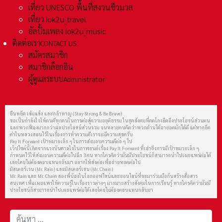
เที่ยว UNESCO พื้นที่สงวนชีวมวล
เที่ยว iok2u_travel
อัลปั้มเพลง iok2u_music
ติดต่อเรา
CONTACT US
สมัครสมาชิก
สมาชิกล็อกอิน
ผู้ดูแลระบบ
Administrator
ยืนหยัด เข้มแข็ง และกล้าหาญ (Stay Strong & Be Brave)
ขอเป็นกำลังใจให้คนดีทุกคนในการต่อสู้ความอยุติธรรม ในยุคสังคมที่คดโกงยึดถึงประโยชน์ส่วนตน
และพวกฟ้องมากกว่าผลประโยชน์ส่วนรวม จนหลายคนคิดว่าพวกด้านได้อายอดมักได้ดี แต่หากยึด
คำในหลวงสอนไว้ในเรื่องการทำความดีเราจะมีความสุขครับ
Pay It Forward เป้าหมายเล็ก ๆ ในการส่งมอบความดีต่อ ๆ ไป
เว็ปไซต์นี้เกิดจากแรงบันดาลใจในภาพยนต์เรื่อง Pay It Forward ที่เล่าถึงการมีเป้าหมายเล็ก ๆ
กำหนดไว้ให้ส่งมอบความดีต่อไปอีก 3 คน หากใครคิดว่ามันมีประโยชน์ก็สามารถนำไปเผยแพร่ต่อได้
เลยโดยไม่ต้องตอบแทนกลับมา อยากให้ส่งต่อเพื่อถ่ายทอดต่อไป
มิสเตอร์เรน (Mr. Rain) และมิสเตอร์เชน (Mr. Chain)
Mr. Rain และ Mr. Chain สองพี่น้องในโลกออฟไลน์และออนไลน์ที่จะมาร่วมมือกันสร้างสื่อสาร
สนเทศ เพื่อเผยแพร่ให้ความรู้ในเรื่องราวต่างๆ มากมายสร้างสังคมในการเรียนรู้ หากใครคิดว่ามันมี
ประโยชน์ก็สามารถนำไปเผยแพร่ต่อได้เลยโดยไม่ต้องตอบแทนกลับมา
การค้นหา