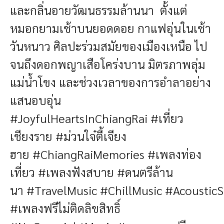
และกลิ่นอายวัฒนธรรมล้านนา
ตั้งแต่
หมอกยามเช้าบนยอดดอย กาแฟอุ่นในเช้า
วันหนาว ศิลปะร่วมสมัยของเมืองเหนือ
ไป
จนถึงดอกพญาเสือโคร่งบาน มิตรภาพลุ่ม
แม่น้ำโขง และช่วงเวลาของการอำลาอย่าง
แสนอบอุ่น
#JoyfulHeartsInChiangRai
#เที่ยว
เชียงราย
#ม่วนใจ๋ตี้เจียง
ฮาย #ChiangRaiMemories #เพลงท่อง
เที่ยว #เพลงฟังสบาย #ดนตรีล้าน
นา #TravelMusic #ChillMusic #Acoustic
#เพลงฟรีไม่ติดลิขสิทธิ์