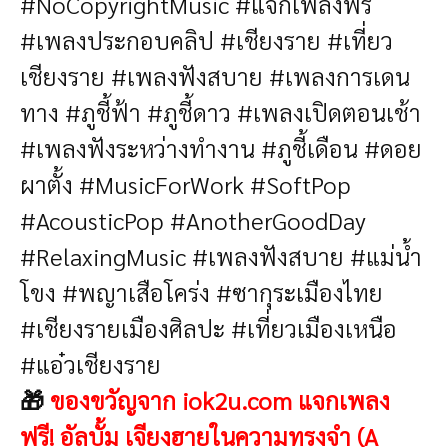
#NoCopyrightMusic #แจกเพลงฟรี
#เพลงประกอบคลิป
#เชียงราย #เที่ยว
เชียงราย #เพลงฟังสบาย #เพลงการเดน
ทาง #ภูชี้ฟ้า #ภูชี้ดาว #เพลงเปิดตอนเช้า
#เพลงฟังระหว่างทำงาน #ภูชี้เดือน #ดอย
ผาตั้ง #MusicForWork #SoftPop
#AcousticPop #AnotherGoodDay
#RelaxingMusic #เพลงฟังสบาย #แม่น้ำ
โขง #พญาเสือโคร่ง #ซากุระเมืองไทย
#เชียงรายเมืองศิลปะ #เที่ยวเมืองเหนือ
#แอ๋วเชียงราย
🎁
ของขวัญจาก iok2u.com แจกเพลง
ฟรี!
อัลบั้ม เจียงฮายในความทรงจำ (A