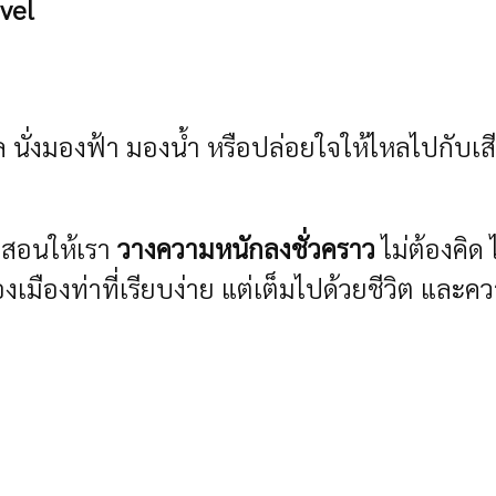
vel
เล
นั่งมองฟ้า มองน้ำ หรือปล่อยใจให้ไหลไปกับเสี
งสอนให้เรา
วางความหนักลงชั่วคราว
ไม่ต้องคิด 
เมืองท่าที่เรียบง่าย
แต่เต็มไปด้วยชีวิต และค