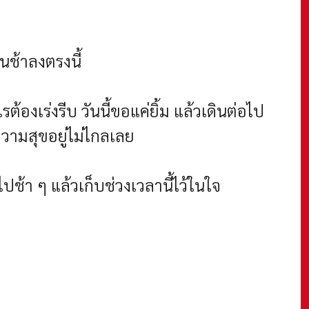
ินช้าลงตรงนี้
องเร่งรีบ วันนี้ขอแค่ยิ้ม แล้วเดินต่อไป
วามสุขอยู่ไม่ไกลเลย
้า ๆ แล้วเก็บช่วงเวลานี้ไว้ในใจ