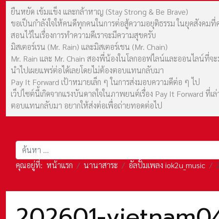
ยืนหยัด เข้มแข็ง และกล้าหาญ (Stay Strong & Be Brave)
ขอเป็นกำลังใจให้คนดีทุกคนในการต่อสู้ความอยุติธรรม ในยุคสังค
สอนไว้ในเรื่องการทำความดีเราจะมีความสุขครับ
มิสเตอร์เรน (Mr. Rain) และมิสเตอร์เชน (Mr. Chain)
Mr. Rain และ Mr. Chain สองพี่น้องในโลกออฟไลน์และออนไลน์ที่จะมาร
นำไปเผยแพร่ต่อได้เลยโดยไม่ต้องตอบแทนกลับมา
Pay It Forward เป้าหมายเล็ก ๆ ในการส่งมอบความดีต่อ ๆ ไป
เว็ปไซต์นี้เกิดจากแรงบันดาลใจในภาพยนต์เรื่อง Pay It Forward ที่
ตอบแทนกลับมา อยากให้ส่งต่อเพื่อถ่ายทอดต่อไป
การค้นหา
คุณอยู่ที่:
หน้าแรก
นานาสาระ
อัลปั้มเพลง iok2u_music
202601-vietnam04