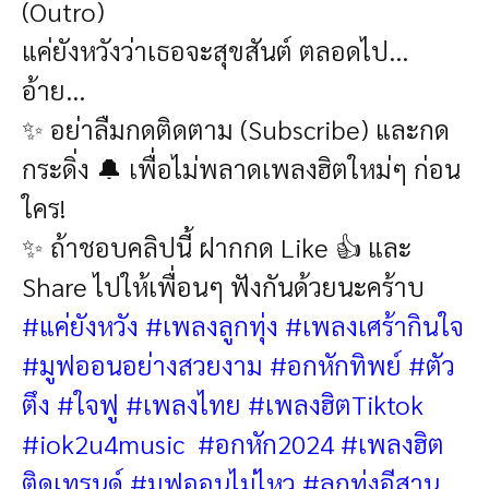
(Outro)
แค่ยังหวังว่าเธอจะสุขสันต์ ตลอดไป...
อ้าย...
✨ อย่าลืมกดติดตาม (Subscribe) และกด
กระดิ่ง 🔔 เพื่อไม่พลาดเพลงฮิตใหม่ๆ ก่อน
ใคร!
✨ ถ้าชอบคลิปนี้ ฝากกด Like 👍 และ
Share ไปให้เพื่อนๆ ฟังกันด้วยนะคร้าบ
#แค่ยังหวัง #เพลงลูกทุ่ง #เพลงเศร้ากินใจ
#มูฟออนอย่างสวยงาม #อกหักทิพย์ #ตัว
ตึง #ใจฟู #เพลงไทย #เพลงฮิตTiktok
#iok2u4music
#อกหัก2024 #เพลงฮิต
ติดเทรนด์ #มูฟออนไม่ไหว #ลูกทุ่งอีสาน