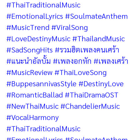
#ThaiTraditionalMusic
#EmotionalLyrics #SoulmateAnthem
#MusicTrend #ViralSong
#LoveDestinyMusic #ThailandMusic
#SadSongHits #รวมฮิตเพลงคนเศร้า
#แนะนำอัลบั้ม #เพลงอกหัก #เพลงเศร้า
#MusicReview
#ThaiLoveSong
#BuppesannivasStyle #DestinyLove
#RomanticBallad #ThaiDramaOST
#NewThaiMusic #ChandelierMusic
#VocalHarmony
#ThaiTraditionalMusic
#EmotionalLyrics #SoulmateAnthem