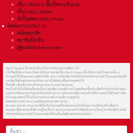
เที่ยว UNESCO พื้นที่สงวนชีวมวล
เที่ยว iok2u_travel
อัลปั้มเพลง iok2u_music
ติดต่อเรา
CONTACT US
สมัครสมาชิก
สมาชิกล็อกอิน
ผู้ดูแลระบบ
Administrator
Pay It Forward เป้าหมายเล็ก ๆ ในการส่งมอบความดีต่อ ๆ ไป
เว็ปไซต์นี้เกิดจากแรงบันดาลใจในภาพยนต์เรื่อง Pay It Forward ที่เล่าถึงการมีเป้าหมายเล็ก ๆ
กำหนดไว้ให้ส่งมอบความดีต่อไปอีก 3 คน หากใครคิดว่ามันมีประโยชน์ก็สามารถนำไปเผยแพร่ต่อได้
เลยโดยไม่ต้องตอบแทนกลับมา อยากให้ส่งต่อเพื่อถ่ายทอดต่อไป
ยืนหยัด เข้มแข็ง และกล้าหาญ (Stay Strong & Be Brave)
ขอเป็นกำลังใจให้คนดีทุกคนในการต่อสู้ความอยุติธรรม ในยุคสังคมที่คดโกงยึดถึงประโยชน์ส่วนตน
และพวกฟ้องมากกว่าผลประโยชน์ส่วนรวม จนหลายคนคิดว่าพวกด้านได้อายอดมักได้ดี แต่หากยึด
คำในหลวงสอนไว้ในเรื่องการทำความดีเราจะมีความสุขครับ
มิสเตอร์เรน (Mr. Rain) และมิสเตอร์เชน (Mr. Chain)
Mr. Rain และ Mr. Chain สองพี่น้องในโลกออฟไลน์และออนไลน์ที่จะมาร่วมมือกันสร้างสื่อสาร
สนเทศ เพื่อเผยแพร่ให้ความรู้ในเรื่องราวต่างๆ มากมายสร้างสังคมในการเรียนรู้ หากใครคิดว่ามันมี
ประโยชน์ก็สามารถนำไปเผยแพร่ต่อได้เลยโดยไม่ต้องตอบแทนกลับมา
การค้นหา