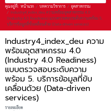
คุณอยู่ที่:
หน้าแรก
บทความวิชาการ
อุตสาหกรรม
Industry4_index_deu ความพร้อมอุตสาหกรรม 4.0
(Industry 4.0 Readiness) แบบตรวจสอบระดับความพร้อม 5.
บริการข้อมูลที่ขับเคลื่อนด้วย (Data-driven services)
Industry4_index_deu ความ
พร้อมอุตสาหกรรม 4.0
(Industry 4.0 Readiness)
แบบตรวจสอบระดับความ
พร้อม 5. บริการข้อมูลที่ขับ
เคลื่อนด้วย (Data-driven
services)
รายละเอียด