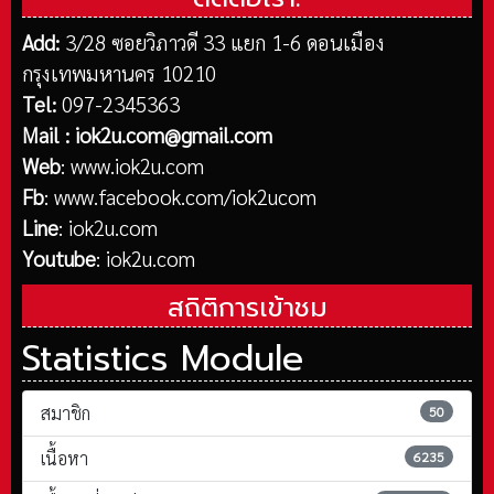
Add:
3/28 ซอยวิภาวดี 33 แยก 1-6 ดอนเมือง
กรุงเทพมหานคร 10210
Tel:
097-2345363
Mail :
iok2u.com@gmail.com
Web
:
www.iok2u.com
Fb
:
www.facebook.com/iok2ucom
Line
:
iok2u.com
Youtube
:
iok2u.com
สถิติการเข้าชม
Statistics Module
สมาชิก
50
เนื้อหา
6235