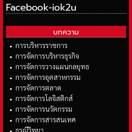
Facebook-iok2u
บทความ
การบริหารราชการ
การจัดการบริหารธุรกิจ
การจัดการวางแผนกลยุทธ
การจัดการอุตสาหกรรม
การจัดการตลาด
การจัดการโลจิสติกส์
การจัดการนวัตกรรม
การจัดการสารสนเทศ
ธรณีวิทยา