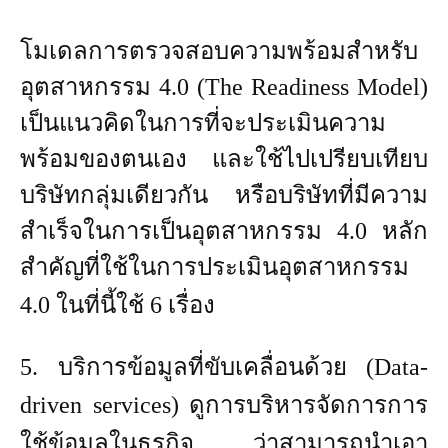
โมเดลการตรวจสอบความพร้อมสำหรับ
อุตสาหกรรม 4.0 (The Readiness Model)
เป็นแนวคิดในการที่จะประเมินความ
พร้อมของตนเอง และใช้ไปเปรียบเทียบ
บริษัทกลุ่มเดียวกัน หรือบริษัทที่มีความ
สำเร็จในการเป็นอุตสาหกรรม 4.0 หลัก
สำคัญที่ใช้ในการประเมินอุตสาหกรรม
4.0 ในที่นี้ใช้ 6 เรื่อง
5. บริการข้อมูลที่ขับเคลื่อนด้วย (Data-
driven services)
ดูการบริหารจัดการการ
ใช้ข้อมูลในธุรกิจ ว่าสามารถนำเอา