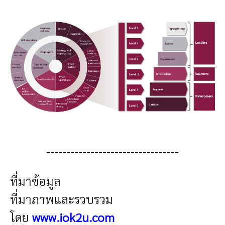
---------------------------------
ที่มาข้อมูล
ที่มาภาพและรวบรวม
โดย
www.iok2u.com