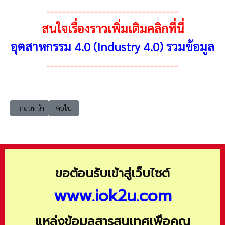
---------------------------------
สนใจเรื่องราวเพิ่มเติมคลิกที่นี่
อุตสาหกรรม 4.0 (Industry 4.0) รวมข้อมูล
---------------------------------
เนื้อหาก่อนหน้า: Industry4_index_deu ความพร้อมอุตสาหกรรม 4.0 (Indust
เนื้อหาถัดไป: Industry4_index_deu ความพร้อมอุตสาหกรรม 
ก่อนหน้า
ต่อไป
ขอต้อนรับเข้าสู่เว็บไซต์
www.iok2u.com
แหล่งข้อมูลสารสนเทศเพื่อคุณ