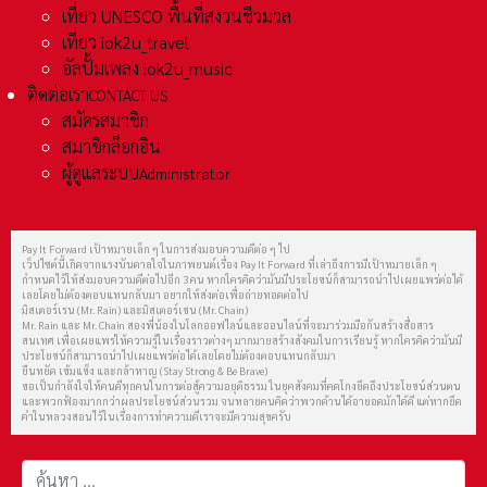
เที่ยว UNESCO พื้นที่สงวนชีวมวล
เที่ยว iok2u_travel
อัลปั้มเพลง iok2u_music
ติดต่อเรา
CONTACT US
สมัครสมาชิก
สมาชิกล็อกอิน
ผู้ดูแลระบบ
Administrator
Pay It Forward เป้าหมายเล็ก ๆ ในการส่งมอบความดีต่อ ๆ ไป
เว็ปไซต์นี้เกิดจากแรงบันดาลใจในภาพยนต์เรื่อง Pay It Forward ที่เล่าถึงการมีเป้าหมายเล็ก ๆ
กำหนดไว้ให้ส่งมอบความดีต่อไปอีก 3 คน หากใครคิดว่ามันมีประโยชน์ก็สามารถนำไปเผยแพร่ต่อได้
เลยโดยไม่ต้องตอบแทนกลับมา อยากให้ส่งต่อเพื่อถ่ายทอดต่อไป
มิสเตอร์เรน (Mr. Rain) และมิสเตอร์เชน (Mr. Chain)
Mr. Rain และ Mr. Chain สองพี่น้องในโลกออฟไลน์และออนไลน์ที่จะมาร่วมมือกันสร้างสื่อสาร
สนเทศ เพื่อเผยแพร่ให้ความรู้ในเรื่องราวต่างๆ มากมายสร้างสังคมในการเรียนรู้ หากใครคิดว่ามันมี
ประโยชน์ก็สามารถนำไปเผยแพร่ต่อได้เลยโดยไม่ต้องตอบแทนกลับมา
ยืนหยัด เข้มแข็ง และกล้าหาญ (Stay Strong & Be Brave)
ขอเป็นกำลังใจให้คนดีทุกคนในการต่อสู้ความอยุติธรรม ในยุคสังคมที่คดโกงยึดถึงประโยชน์ส่วนตน
และพวกฟ้องมากกว่าผลประโยชน์ส่วนรวม จนหลายคนคิดว่าพวกด้านได้อายอดมักได้ดี แต่หากยึด
คำในหลวงสอนไว้ในเรื่องการทำความดีเราจะมีความสุขครับ
การค้นหา