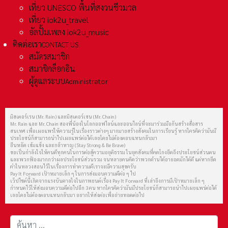
เที่ยว UNESCO พื้นที่สงวนชีวมวล
เที่ยว iok2u_travel
อัลปั้มเพลง iok2u_music
ติดต่อเรา
CONTACT US
สมัครสมาชิก
สมาชิกล็อกอิน
ผู้ดูแลระบบ
Administrator
มิสเตอร์เรน (Mr. Rain) และมิสเตอร์เชน (Mr. Chain)
Mr. Rain และ Mr. Chain สองพี่น้องในโลกออฟไลน์และออนไลน์ที่จะมาร่วมมือกันสร้างสื่อสาร
สนเทศ เพื่อเผยแพร่ให้ความรู้ในเรื่องราวต่างๆ มากมายสร้างสังคมในการเรียนรู้ หากใครคิดว่ามันมี
ประโยชน์ก็สามารถนำไปเผยแพร่ต่อได้เลยโดยไม่ต้องตอบแทนกลับมา
ยืนหยัด เข้มแข็ง และกล้าหาญ (Stay Strong & Be Brave)
ขอเป็นกำลังใจให้คนดีทุกคนในการต่อสู้ความอยุติธรรม ในยุคสังคมที่คดโกงยึดถึงประโยชน์ส่วนตน
และพวกฟ้องมากกว่าผลประโยชน์ส่วนรวม จนหลายคนคิดว่าพวกด้านได้อายอดมักได้ดี แต่หากยึด
คำในหลวงสอนไว้ในเรื่องการทำความดีเราจะมีความสุขครับ
Pay It Forward เป้าหมายเล็ก ๆ ในการส่งมอบความดีต่อ ๆ ไป
เว็ปไซต์นี้เกิดจากแรงบันดาลใจในภาพยนต์เรื่อง Pay It Forward ที่เล่าถึงการมีเป้าหมายเล็ก ๆ
กำหนดไว้ให้ส่งมอบความดีต่อไปอีก 3 คน หากใครคิดว่ามันมีประโยชน์ก็สามารถนำไปเผยแพร่ต่อได้
เลยโดยไม่ต้องตอบแทนกลับมา อยากให้ส่งต่อเพื่อถ่ายทอดต่อไป
การค้นหา