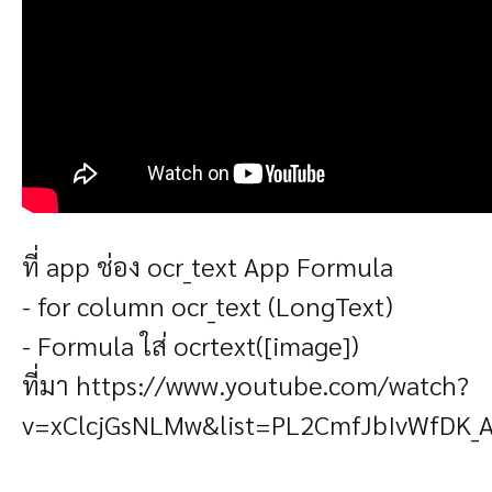
ที่ app ช่อง ocr_text App Formula
- for column ocr_text
(LongText)
-
Formula
ใส่ ocrtext([image])
ที่มา
https://www.youtube.com/watch?
v=xClcjGsNLMw&list=PL2CmfJbIvWfDK_
---------------------------------