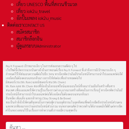
เที่ยว UNESCO พื้นที่สงวนชีวมวล
เที่ยว iok2u_travel
อัลปั้มเพลง iok2u_music
ติดต่อเรา
CONTACT US
สมัครสมาชิก
สมาชิกล็อกอิน
ผู้ดูแลระบบ
Administrator
Pay It Forward เป้าหมายเล็ก ๆ ในการส่งมอบความดีต่อ ๆ ไป
เว็ปไซต์นี้เกิดจากแรงบันดาลใจในภาพยนต์เรื่อง Pay It Forward ที่เล่าถึงการมีเป้าหมายเล็ก ๆ
กำหนดไว้ให้ส่งมอบความดีต่อไปอีก 3 คน หากใครคิดว่ามันมีประโยชน์ก็สามารถนำไปเผยแพร่ต่อได้
เลยโดยไม่ต้องตอบแทนกลับมา อยากให้ส่งต่อเพื่อถ่ายทอดต่อไป
มิสเตอร์เรน (Mr. Rain) และมิสเตอร์เชน (Mr. Chain)
Mr. Rain และ Mr. Chain สองพี่น้องในโลกออฟไลน์และออนไลน์ที่จะมาร่วมมือกันสร้างสื่อสาร
สนเทศ เพื่อเผยแพร่ให้ความรู้ในเรื่องราวต่างๆ มากมายสร้างสังคมในการเรียนรู้ หากใครคิดว่ามันมี
ประโยชน์ก็สามารถนำไปเผยแพร่ต่อได้เลยโดยไม่ต้องตอบแทนกลับมา
ยืนหยัด เข้มแข็ง และกล้าหาญ (Stay Strong & Be Brave)
ขอเป็นกำลังใจให้คนดีทุกคนในการต่อสู้ความอยุติธรรม ในยุคสังคมที่คดโกงยึดถึงประโยชน์ส่วนตน
และพวกฟ้องมากกว่าผลประโยชน์ส่วนรวม จนหลายคนคิดว่าพวกด้านได้อายอดมักได้ดี แต่หากยึด
คำในหลวงสอนไว้ในเรื่องการทำความดีเราจะมีความสุขครับ
การค้นหา