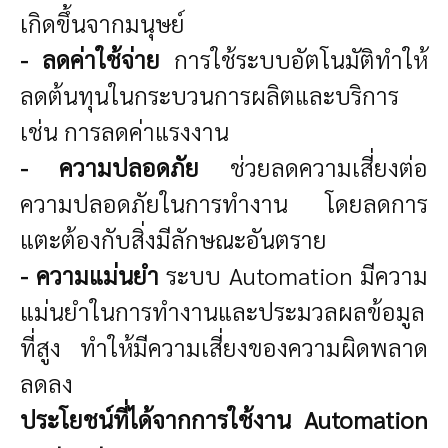
เกิดขึ้นจากมนุษย์
- ลดค่าใช้จ่าย
การใช้ระบบอัตโนมัติทำให้
ลดต้นทุนในกระบวนการผลิตและบริการ
เช่น การลดค่าแรงงาน
- ความปลอดภัย
ช่วยลดความเสี่ยงต่อ
ความปลอดภัยในการทำงาน โดยลดการ
แตะต้องกับสิ่งมีลักษณะอันตราย
- ความแม่นยำ
ระบบ Automation มีความ
แม่นยำในการทำงานและประมวลผลข้อมูล
ที่สูง ทำให้มีความเสี่ยงของความผิดพลาด
ลดลง
ประโยชน์ที่ได้จากการใช้งาน Automation