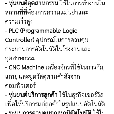
- หุ่นยนต์อุตสาหกรรม
ใช้ในการทำงานใน
สถานที่ที่ต้องการความแม่นยำและ
ความเร็วสูง
- PLC (Programmable Logic
Controller)
อุปกรณ์ในการควบคุม
กระบวนการอัตโนมัติในโรงงานและ
อุตสาหกรรม
- CNC Machine
เครื่องจักรที่ใช้ในการกัด,
แกน, และขูดวัสดุตามคำสั่งจาก
คอมพิวเตอร์
- หุ่นยนต์บริการลูกค้า
ใช้ในธุรกิจเซอร์วิส
เพื่อให้บริการแก่ลูกค้าในรูปแบบอัตโนมัติ
- ระบบการควบคุมอุณหภูมิอัตโนมัติ
ใช้ใน