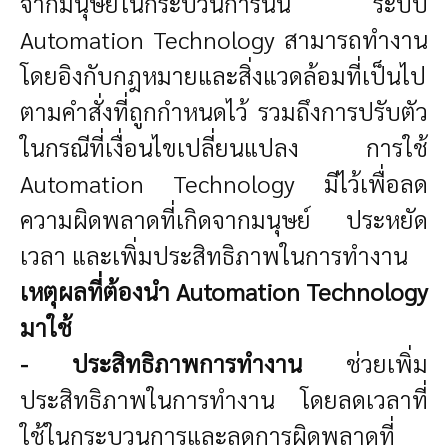
จากมนุษย์ในกระบวนการนั้น ระบบ
Automation Technology สามารถทำงาน
โดยอิงกับกฎหมายและสิ่งแวดล้อมที่เป็นไป
ตามคำสั่งที่ถูกกำหนดไว้ รวมถึงการปรับตัว
ในกรณีที่เงื่อนไขเปลี่ยนแปลง การใช้
Automation Technology มีไว้เพื่อลด
ความผิดพลาดที่เกิดจากมนุษย์ ประหยัด
เวลา และเพิ่มประสิทธิภาพในการทำงาน
เหตุผลที่ต้องนำ Automation Technology
มาใช้
- ประสิทธิภาพการทำงาน
ช่วยเพิ่ม
ประสิทธิภาพในการทำงาน โดยลดเวลาที่
ใช้ในกระบวนการและลดการผิดพลาดที่