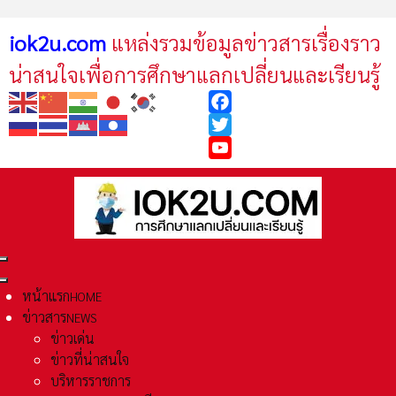
iok2u.com
แหล่งรวมข้อมูลข่าวสารเรื่องราว
น่าสนใจเพื่อการศึกษาแลกเปลี่ยนและเรียนรู้
Facebook
Twitter
YouTube
หน้าแรก
HOME
ข่าวสาร
NEWS
ข่าวเด่น
ข่าวที่น่าสนใจ
บริหารราชการ