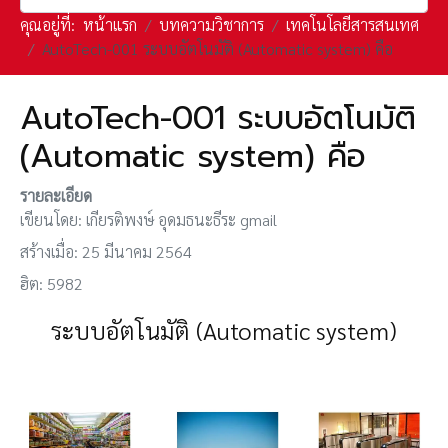
คุณอยู่ที่:
หน้าแรก
บทความวิชาการ
เทคโนโลยีสารสนเทศ
AutoTech-001 ระบบอัตโนมัติ (Automatic system) คือ
AutoTech-001 ระบบอัตโนมัติ
(Automatic system) คือ
รายละเอียด
เขียนโดย:
เกียรติพงษ์ อุดมธนะธีระ gmail
สร้างเมื่อ: 25 มีนาคม 2564
ฮิต: 5982
ระบบอัตโนมัติ (Automatic system)