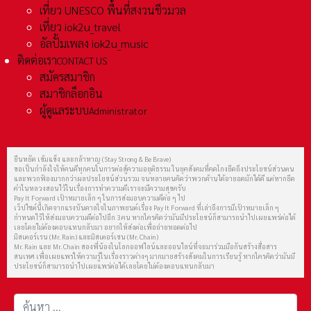
เที่ยว UNESCO พื้นที่สงวนชีวมวล
เที่ยว iok2u_travel
อัลปั้มเพลง iok2u_music
ติดต่อเรา
CONTACT US
สมัครสมาชิก
สมาชิกล็อกอิน
ผู้ดูแลระบบ
Administrator
ยืนหยัด เข้มแข็ง และกล้าหาญ (Stay Strong & Be Brave)
ขอเป็นกำลังใจให้คนดีทุกคนในการต่อสู้ความอยุติธรรม ในยุคสังคมที่คดโกงยึดถึงประโยชน์ส่วนตน
และพวกฟ้องมากกว่าผลประโยชน์ส่วนรวม จนหลายคนคิดว่าพวกด้านได้อายอดมักได้ดี แต่หากยึด
คำในหลวงสอนไว้ในเรื่องการทำความดีเราจะมีความสุขครับ
Pay It Forward เป้าหมายเล็ก ๆ ในการส่งมอบความดีต่อ ๆ ไป
เว็ปไซต์นี้เกิดจากแรงบันดาลใจในภาพยนต์เรื่อง Pay It Forward ที่เล่าถึงการมีเป้าหมายเล็ก ๆ
กำหนดไว้ให้ส่งมอบความดีต่อไปอีก 3 คน หากใครคิดว่ามันมีประโยชน์ก็สามารถนำไปเผยแพร่ต่อได้
เลยโดยไม่ต้องตอบแทนกลับมา อยากให้ส่งต่อเพื่อถ่ายทอดต่อไป
มิสเตอร์เรน (Mr. Rain) และมิสเตอร์เชน (Mr. Chain)
Mr. Rain และ Mr. Chain สองพี่น้องในโลกออฟไลน์และออนไลน์ที่จะมาร่วมมือกันสร้างสื่อสาร
สนเทศ เพื่อเผยแพร่ให้ความรู้ในเรื่องราวต่างๆ มากมายสร้างสังคมในการเรียนรู้ หากใครคิดว่ามันมี
ประโยชน์ก็สามารถนำไปเผยแพร่ต่อได้เลยโดยไม่ต้องตอบแทนกลับมา
การค้นหา