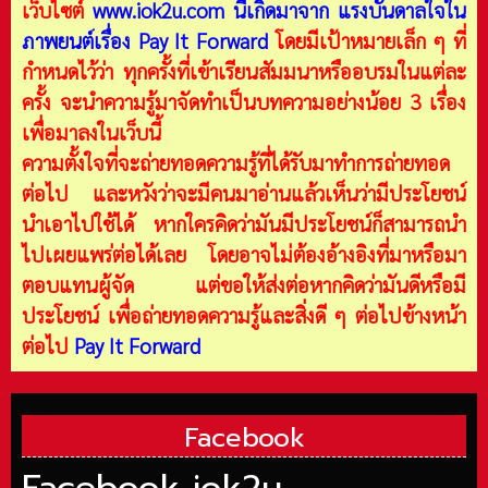
เว็บไซต์
www.iok2u.com
นี้เกิดมาจาก
แรงบันดาลใจใน
ภาพยนต์เรื่อง Pay It Forward
โดยมีเป้าหมายเล็ก ๆ ที่
กำหนดไว้ว่า ทุกครั้งที่เข้าเรียนสัมมนาหรืออบรมในแต่ละ
ครั้ง จะนำความรู้มาจัดทำเป็นบทความอย่างน้อย 3 เรื่อง
เพื่อมาลงในเว็บนี้
ความตั้งใจที่จะถ่ายทอดความรู้ที่ได้รับมาทำการถ่ายทอด
ต่อไป และหวังว่าจะมีคนมาอ่านแล้วเห็นว่ามีประโยชน์
นำเอาไปใช้ได้ หากใครคิดว่ามันมีประโยชน์ก็สามารถนำ
ไปเผยแพร่ต่อได้เลย โดยอาจไม่ต้องอ้างอิงที่มาหรือมา
ตอบแทนผู้จัด แต่ขอให้ส่งต่อหากคิดว่ามันดีหรือมี
ประโยชน์ เพื่อถ่ายทอดความรู้และสิ่งดี ๆ ต่อไปข้างหน้า
ต่อไป
Pay It Forward
Facebook