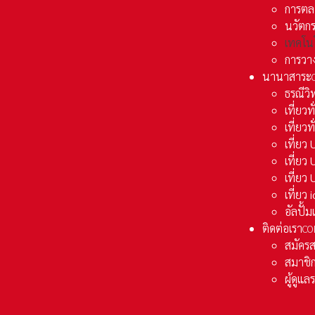
การตล
นวัตก
เทคโน
การวา
นานาสาระ
ธรณีวิ
เที่ยวท
เที่ยวท
เที่ย
เที่ย
เที่ยว
เที่ยว
อัลปั้
ติดต่อเรา
CO
สมัคร
สมาชิก
ผู้ดูแ