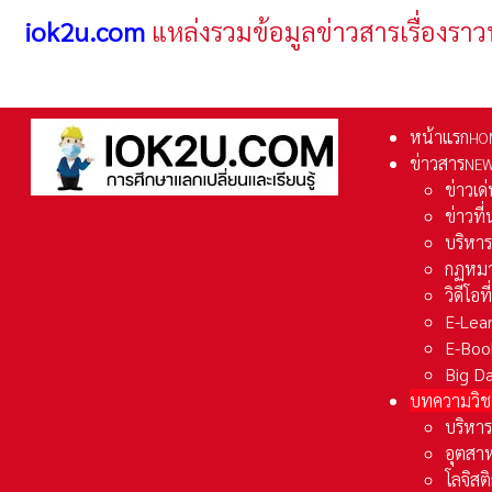
iok2u.com
แหล่งรวมข้อมูลข่าวสารเรื่องราว
หน้าแรก
HO
ข่าวสาร
NE
ข่าวเด
ข่าวที
บริหา
กฏหมา
วิดีโอท
E-Lea
E-Boo
Big D
บทความวิช
บริหาร
อุตสา
โลจิส