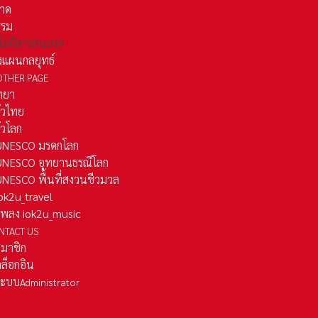
าด
รรม
โลยีสารสนเทศ
งแผนกลยุทธ์
OTHER PAGE
ทยา
ั่วไทย
ั่วโลก
ว UNESCO มรดกโลก
ว UNESCO อุทยานธรณีโลก
 UNESCO พื้นที่สงวนชีวมวล
 iok2u_travel
มเพลง iok2u_music
NTACT US
สมาชิก
ล็อกอิน
ลระบบ
Administrator