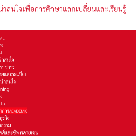
น่าสนใจเพื่อการศึกษาแลกเปลี่ยนและเรียนรู้
ME
WS
่น
่น่าสนใจ
รราชการ
ยและระเเบียบ
ี่น่าสนใจ
rning
k
ata
าการ
ACADEMIC
ธุรกิจ
หกรรม
ติกส์และชัพพลายเชน