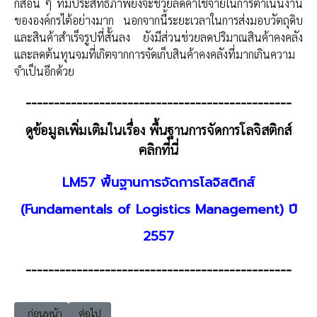
กส์อื่น ๆ ที่มีประสิทธิภาพยังจะช่วยลดค่าใช้จายในการตำเนินงาน
ขององค์กรไต้อย่างมาก นอกจากนี้ระยะเวลาในการส่งมอบวัตถุดิบ
และสินค้าสำเร็จรูปที่สั้นลง ยังมีส่วนช่วยลดปริมาณสินค้าคงคลัง
และลดต้นทุนจมที่เกิตจากการจัดเก็บสินค้าคงคลังที่มากเกินความ
จำเป็นอีกด้วย
-----------------------------------------------
ดูข้อมูลเพิ่มเติมในเรื่อง พื้นฐานการจัดการโลจิสติกส์
คลิกที่นี่
LM57 พื้นฐานการจัดการโลจิสติกส์
(Fundamentals of Logistics Management) ปี
2557
-----------------------------------------------
เนื้อหาก่อนหน้า: LM57 ต้นทุนในการขนส่ง (Transportation Cost)
เนื้อหาถัดไป: LM57 ประเด็น การพัฒนาด้านโลจิสติกส์เข้าไว้
ก่อนหน้า
ต่อไป