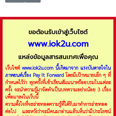
ขอต้อนรับเข้าสู่เว็บไซต์
www.iok2u.com
แหล่งข้อมูลสารสนเทศเพื่อคุณ
เว็บไซต์
www.iok2u.com
นี้เกิดมาจาก
แรงบันดาลใจใน
ภาพยนต์เรื่อง Pay It Forward
โดยมีเป้าหมายเล็ก ๆ ที่
กำหนดไว้ว่า ทุกครั้งที่เข้าเรียนสัมมนาหรืออบรมในแต่ละ
ครั้ง จะนำความรู้มาจัดทำเป็นบทความอย่างน้อย 3 เรื่อง
เพื่อมาลงในเว็บนี้
ความตั้งใจที่จะถ่ายทอดความรู้ที่ได้รับมาทำการถ่ายทอด
ต่อไป และหวังว่าจะมีคนมาอ่านแล้วเห็นว่ามีประโยชน์