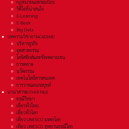
กฏหมายและระเเบียบ
วิดีโอที่น่าสนใจ
E-Learning
E-Book
Big Data
บทความวิชาการ
ACADEMIC
บริหารธุรกิจ
อุตสาหกรรม
โลจิสติกส์และชัพพลายเชน
การตลาด
นวัตกรรม
เทคโนโลยีสารสนเทศ
การวางแผนกลยุทธ์
นานาสาระ
OTHER PAGE
ธรณีวิทยา
เที่ยวทั่วไทย
เที่ยวทั่วโลก
เที่ยว UNESCO มรดกโลก
เที่ยว UNESCO อุทยานธรณีโลก