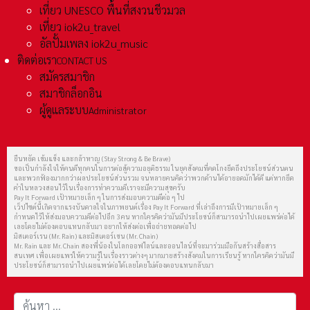
เที่ยว UNESCO พื้นที่สงวนชีวมวล
เที่ยว iok2u_travel
อัลปั้มเพลง iok2u_music
ติดต่อเรา
CONTACT US
สมัครสมาชิก
สมาชิกล็อกอิน
ผู้ดูแลระบบ
Administrator
ยืนหยัด เข้มแข็ง และกล้าหาญ (Stay Strong & Be Brave)
ขอเป็นกำลังใจให้คนดีทุกคนในการต่อสู้ความอยุติธรรม ในยุคสังคมที่คดโกงยึดถึงประโยชน์ส่วนตน
และพวกฟ้องมากกว่าผลประโยชน์ส่วนรวม จนหลายคนคิดว่าพวกด้านได้อายอดมักได้ดี แต่หากยึด
คำในหลวงสอนไว้ในเรื่องการทำความดีเราจะมีความสุขครับ
Pay It Forward เป้าหมายเล็ก ๆ ในการส่งมอบความดีต่อ ๆ ไป
เว็ปไซต์นี้เกิดจากแรงบันดาลใจในภาพยนต์เรื่อง Pay It Forward ที่เล่าถึงการมีเป้าหมายเล็ก ๆ
กำหนดไว้ให้ส่งมอบความดีต่อไปอีก 3 คน หากใครคิดว่ามันมีประโยชน์ก็สามารถนำไปเผยแพร่ต่อได้
เลยโดยไม่ต้องตอบแทนกลับมา อยากให้ส่งต่อเพื่อถ่ายทอดต่อไป
มิสเตอร์เรน (Mr. Rain) และมิสเตอร์เชน (Mr. Chain)
Mr. Rain และ Mr. Chain สองพี่น้องในโลกออฟไลน์และออนไลน์ที่จะมาร่วมมือกันสร้างสื่อสาร
สนเทศ เพื่อเผยแพร่ให้ความรู้ในเรื่องราวต่างๆ มากมายสร้างสังคมในการเรียนรู้ หากใครคิดว่ามันมี
ประโยชน์ก็สามารถนำไปเผยแพร่ต่อได้เลยโดยไม่ต้องตอบแทนกลับมา
การค้นหา