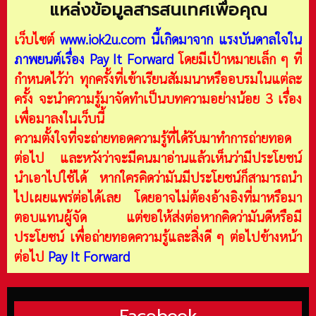
แหล่งข้อมูลสารสนเทศเพื่อคุณ
เว็บไซต์
www.iok2u.com
นี้เกิดมาจาก
แรงบันดาลใจใน
ภาพยนต์เรื่อง Pay It Forward
โดยมีเป้าหมายเล็ก ๆ ที่
กำหนดไว้ว่า ทุกครั้งที่เข้าเรียนสัมมนาหรืออบรมในแต่ละ
ครั้ง จะนำความรู้มาจัดทำเป็นบทความอย่างน้อย 3 เรื่อง
เพื่อมาลงในเว็บนี้
ความตั้งใจที่จะถ่ายทอดความรู้ที่ได้รับมาทำการถ่ายทอด
ต่อไป และหวังว่าจะมีคนมาอ่านแล้วเห็นว่ามีประโยชน์
นำเอาไปใช้ได้ หากใครคิดว่ามันมีประโยชน์ก็สามารถนำ
ไปเผยแพร่ต่อได้เลย โดยอาจไม่ต้องอ้างอิงที่มาหรือมา
ตอบแทนผู้จัด แต่ขอให้ส่งต่อหากคิดว่ามันดีหรือมี
ประโยชน์ เพื่อถ่ายทอดความรู้และสิ่งดี ๆ ต่อไปข้างหน้า
ต่อไป
Pay It Forward