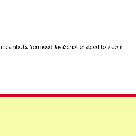
m spambots. You need JavaScript enabled to view it.
 (Business Process Outsourcing : BPO)
hain Flow)