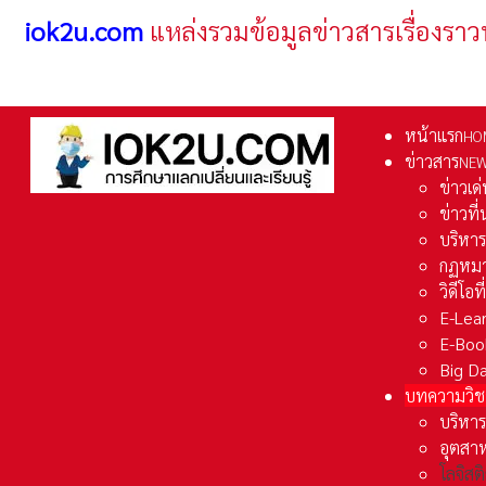
iok2u.com
แหล่งรวมข้อมูลข่าวสารเรื่องราว
หน้าแรก
HO
ข่าวสาร
NE
ข่าวเด
ข่าวที
บริหา
กฏหมา
วิดีโอท
E-Lea
E-Boo
Big D
บทความวิช
บริหาร
อุตสา
โลจิส