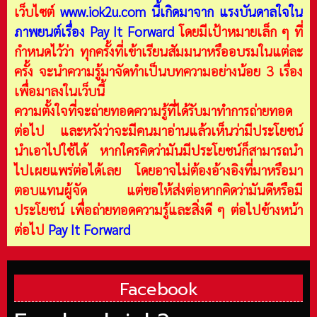
เว็บไซต์
www.iok2u.com
นี้เกิดมาจาก
แรงบันดาลใจใน
ภาพยนต์เรื่อง Pay It Forward
โดยมีเป้าหมายเล็ก ๆ ที่
กำหนดไว้ว่า ทุกครั้งที่เข้าเรียนสัมมนาหรืออบรมในแต่ละ
ครั้ง จะนำความรู้มาจัดทำเป็นบทความอย่างน้อย 3 เรื่อง
เพื่อมาลงในเว็บนี้
ความตั้งใจที่จะถ่ายทอดความรู้ที่ได้รับมาทำการถ่ายทอด
ต่อไป และหวังว่าจะมีคนมาอ่านแล้วเห็นว่ามีประโยชน์
นำเอาไปใช้ได้ หากใครคิดว่ามันมีประโยชน์ก็สามารถนำ
ไปเผยแพร่ต่อได้เลย โดยอาจไม่ต้องอ้างอิงที่มาหรือมา
ตอบแทนผู้จัด แต่ขอให้ส่งต่อหากคิดว่ามันดีหรือมี
ประโยชน์ เพื่อถ่ายทอดความรู้และสิ่งดี ๆ ต่อไปข้างหน้า
ต่อไป
Pay It Forward
Facebook