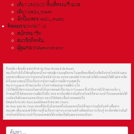
เที่ยว UNESCO พื้นที่สงวนชีวมวล
เที่ยว iok2u_travel
อัลปั้มเพลง iok2u_music
ติดต่อเรา
CONTACT US
สมัครสมาชิก
สมาชิกล็อกอิน
ผู้ดูแลระบบ
Administrator
ยืนหยัด เข้มแข็ง และกล้าหาญ (Stay Strong & Be Brave)
ขอเป็นกำลังใจให้คนดีทุกคนในการต่อสู้ความอยุติธรรม ในยุคสังคมที่คดโกงยึดถึงประโยชน์ส่วนตน
และพวกฟ้องมากกว่าผลประโยชน์ส่วนรวม จนหลายคนคิดว่าพวกด้านได้อายอดมักได้ดี แต่หากยึด
คำในหลวงสอนไว้ในเรื่องการทำความดีเราจะมีความสุขครับ
Pay It Forward เป้าหมายเล็ก ๆ ในการส่งมอบความดีต่อ ๆ ไป
เว็ปไซต์นี้เกิดจากแรงบันดาลใจในภาพยนต์เรื่อง Pay It Forward ที่เล่าถึงการมีเป้าหมายเล็ก ๆ
กำหนดไว้ให้ส่งมอบความดีต่อไปอีก 3 คน หากใครคิดว่ามันมีประโยชน์ก็สามารถนำไปเผยแพร่ต่อได้
เลยโดยไม่ต้องตอบแทนกลับมา อยากให้ส่งต่อเพื่อถ่ายทอดต่อไป
มิสเตอร์เรน (Mr. Rain) และมิสเตอร์เชน (Mr. Chain)
Mr. Rain และ Mr. Chain สองพี่น้องในโลกออฟไลน์และออนไลน์ที่จะมาร่วมมือกันสร้างสื่อสาร
สนเทศ เพื่อเผยแพร่ให้ความรู้ในเรื่องราวต่างๆ มากมายสร้างสังคมในการเรียนรู้ หากใครคิดว่ามันมี
ประโยชน์ก็สามารถนำไปเผยแพร่ต่อได้เลยโดยไม่ต้องตอบแทนกลับมา
การค้นหา