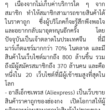
ๆ เนื่องจากไม่เก็บค่าบริการใด ๆ จาก
สมาชิก ทำให้สมาชิกสามารถขายสินค้าได้
ในราคาถูก ซึ่งผู้บริโภคก็จะรู้สึกพึงพอใจ
และอยากกลับมาอุดหนุนอีกครั้ง โดย
ปัจจุบันเป็นเจ้าตลาดในประเทศจีน ที่มี
มาร์เก็ตแชร์มากกว่า 70% ในตลาด และมี
สินค้าในเว็บไซต์มากถึง 800 ล้านชิ้น รวม
ถึงมีผู้สมัครสมาชิกถึง 370 ล้านคน และคือ
หนึ่งใน 20 เว็บไซต์ที่มีผู้เข้าชมสูงที่สุดใน
โลก
- อาลีเอ็กซเพรส (Aliexpress)
เป็นเว็บขาย
สินค้าราคาถูกของฮ่องกง เปิดโอกาสให้ผู้
ผลิตรายย่อยสามารถนำสินค้าไปขายของ