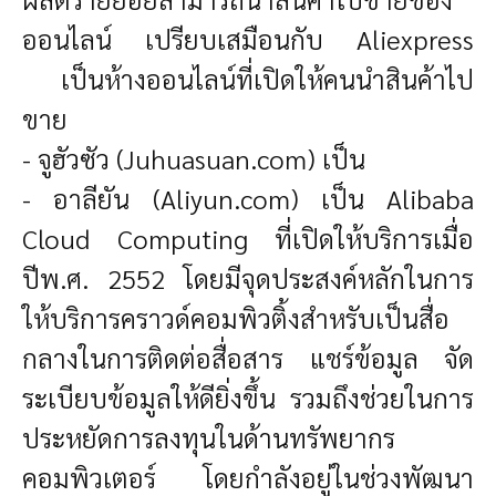
ออนไลน์ เปรียบเสมือนกับ Aliexpress
เป็นห้างออนไลน์ที่เปิดให้คนนำสินค้าไป
ขาย
- จูฮัวซัว (Juhuasuan.com)
เป็น
- อาลียัน (Aliyun.com)
เป็น Alibaba
Cloud Computing ที่เปิดให้บริการเมื่อ
ปีพ.ศ. 2552 โดยมีจุดประสงค์หลักในการ
ให้บริการคราวด์คอมพิวติ้งสำหรับเป็นสื่อ
กลางในการติดต่อสื่อสาร แชร์ข้อมูล จัด
ระเบียบข้อมูลให้ดียิ่งขึ้น รวมถึงช่วยในการ
ประหยัดการลงทุนในด้านทรัพยากร
คอมพิวเตอร์ โดยกำลังอยู่ในช่วงพัฒนา