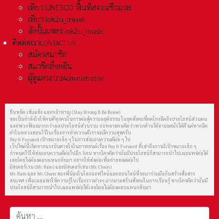
เที่ยว UNESCO พื้นที่สงวนชีวมวล
เที่ยว iok2u_travel
อัลปั้มเพลง iok2u_music
ติดต่อเรา
CONTACT US
สมัครสมาชิก
สมาชิกล็อกอิน
ผู้ดูแลระบบ
Administrator
ยืนหยัด เข้มแข็ง และกล้าหาญ (Stay Strong & Be Brave)
ขอเป็นกำลังใจให้คนดีทุกคนในการต่อสู้ความอยุติธรรม ในยุคสังคมที่คดโกงยึดถึงประโยชน์ส่วนตน
และพวกฟ้องมากกว่าผลประโยชน์ส่วนรวม จนหลายคนคิดว่าพวกด้านได้อายอดมักได้ดี แต่หากยึด
คำในหลวงสอนไว้ในเรื่องการทำความดีเราจะมีความสุขครับ
Pay It Forward เป้าหมายเล็ก ๆ ในการส่งมอบความดีต่อ ๆ ไป
เว็ปไซต์นี้เกิดจากแรงบันดาลใจในภาพยนต์เรื่อง Pay It Forward ที่เล่าถึงการมีเป้าหมายเล็ก ๆ
กำหนดไว้ให้ส่งมอบความดีต่อไปอีก 3 คน หากใครคิดว่ามันมีประโยชน์ก็สามารถนำไปเผยแพร่ต่อได้
เลยโดยไม่ต้องตอบแทนกลับมา อยากให้ส่งต่อเพื่อถ่ายทอดต่อไป
มิสเตอร์เรน (Mr. Rain) และมิสเตอร์เชน (Mr. Chain)
Mr. Rain และ Mr. Chain สองพี่น้องในโลกออฟไลน์และออนไลน์ที่จะมาร่วมมือกันสร้างสื่อสาร
สนเทศ เพื่อเผยแพร่ให้ความรู้ในเรื่องราวต่างๆ มากมายสร้างสังคมในการเรียนรู้ หากใครคิดว่ามันมี
ประโยชน์ก็สามารถนำไปเผยแพร่ต่อได้เลยโดยไม่ต้องตอบแทนกลับมา
การค้นหา