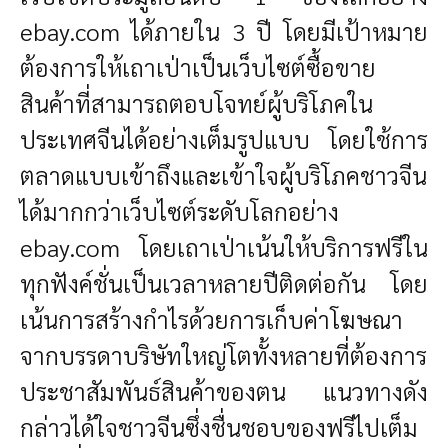
ebay.com ได้ภายใน 3 ปี โดยมีเป้าหมาย
ต้องการให้เถาเป่าเป็นเว็บไซต์ซื้อขาย
สินค้าที่สามารถตอบโจทย์ผู้บริโภคใน
ประเทศจีนได้อย่างเต็มรูปแบบ โดยใช้การ
ตลาดแบบเข้าถึงและเข้าใจผู้บริโภคชาวจีน
ได้มากกว่าเว็บไซต์ระดับโลกอย่าง
ebay.com โดยเถาเป่าเน้นให้บริการฟรีใน
ทุกฟังค์ชั่นเป็นเวลาหลายปีติดต่อกัน โดย
เน้นการสร้างกำไรด้วยการเก็บค่าโฆษณา
จากบรรดาบริษัทใหญ่โตทั้งหลายที่ต้องการ
ประชาสัมพันธ์สินค้าของตน แนวทางดัง
กล่าวได้ใจชาวจีนซึ่งชื่นชอบของฟรีไปเต็ม