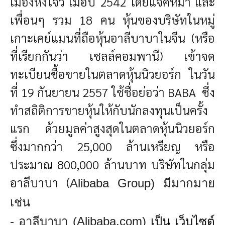
เมืองหังโจว เมื่อปี 2542 โดยแจ็คหม่า และ
เพื่อนๆ รวม 18 คน หุ้นของบริษัทในหมู่
เกาะเคย์แมนที่ถือหุ้นอาลีบาบาในจีน (หรือ
ที่เรียกกันว่า เชลล์คอมพานี) เข้าจด
ทะเบียนซื้อขายในตลาดหุ้นนิวยอร์ก ในวัน
ที่ 19 กันยายน 2557 ใช้ชื่อย่อว่า BABA ซึ่ง
ทำสถิติการขายหุ้นให้กับนักลงทุนเป็นครั้ง
แรก ด้วยมูลค่าสูงสุดในตลาดหุ้นนิวยอร์ก
ซึ่งมากกว่า 25,000 ล้านเหรียญ หรือ
ประมาณ 800,000 ล้านบาท บริษัทใน
กลุ่ม
อาลีบาบา (
Alibaba Group)
มีมากมาย
เช่น
- อาลีบาบา (Alibaba.com)
เป็น
เว็บไซต์