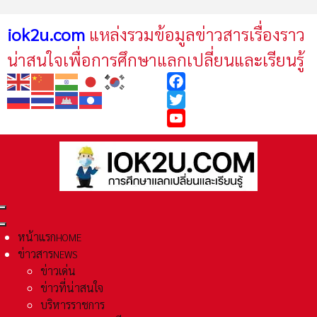
iok2u.com
แหล่งรวมข้อมูลข่าวสารเรื่องราว
น่าสนใจเพื่อการศึกษาแลกเปลี่ยนและเรียนรู้
Facebook
Twitter
YouTube
หน้าแรก
HOME
ข่าวสาร
NEWS
ข่าวเด่น
ข่าวที่น่าสนใจ
บริหารราชการ