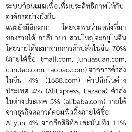
ระบบก้อนเมฆเพื่อเพิ่มประสิทธิภาพให้กับ
องค์กรอย่างยั่งยืน
และยังมีอีกมาก โดยจะพบว่าแหล่งที่มา
ของรายได้ อาลีบาบา ส่วนใหญ่จะอยู่ในจีน
โดยรายได้จะมาจากการค้าปลีกในจีน 70%
(ภายใต้ชื่อ tmall.com, juhuasuan.com,
cun.tao.com, taobao.com) จากการค้าส่ง
ในจีน 4% (1688.com) ค้าปลีกในต่าง
ประเทศ 4% (AliExpress, Lazada) ค้าส่ง
ในต่างประเทศ 5% (alibaba.com) รายได้
จากธุรกิจคลาวด์คอมพิวติ้งภายใต้ชื่อ
Aliyun 4% จากสื่อดิจิทัลและบันเทิง 11%