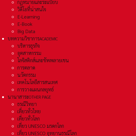
กฏหมายและระเเบียบ
วิดีโอที่น่าสนใจ
E-Learning
E-Book
Big Data
บทความวิชาการ
ACADEMIC
บริหารธุรกิจ
อุตสาหกรรม
โลจิสติกส์และชัพพลายเชน
การตลาด
นวัตกรรม
เทคโนโลยีสารสนเทศ
การวางแผนกลยุทธ์
นานาสาระ
OTHER PAGE
ธรณีวิทยา
เที่ยวทั่วไทย
เที่ยวทั่วโลก
เที่ยว UNESCO มรดกโลก
เที่ยว UNESCO อุทยานธรณีโลก