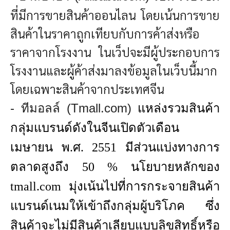
ที่มีการขายสินค้าออนไลน โดยเน้นการขาย
สินค้าในราคาถูกเทียบกับการค้าส่งหรือ
ราคาจากโรงงาน ในเว็ปจะมีผู้ประกอบการ
โรงงานและผู้ค้าส่งมาลงข้อมูลในเว็บนี้มาก
โดยเฉพาะสินค้าจากประเทศจีน
- ทีมอลล์ (Tmall.com)
แหล่งรวมสินค้า
กลุ่มแบรนด์ดังในจีนเปิดตัวเดือน
เมษายน พ.ศ. 2551 มีส่วนแบ่งทางการ
ตลาดสูงถึง 50 % นโยบายหลักของ
tmall.com มุ่งเน้นไปที่การกระจายสินค้า
แบรนด์เนมให้เข้าถึงกลุ่มผู้บริโภค ซึ่ง
สินค้าจะไม่มีสินค้าเลียบแบบลิขสิทธิ์หรือ