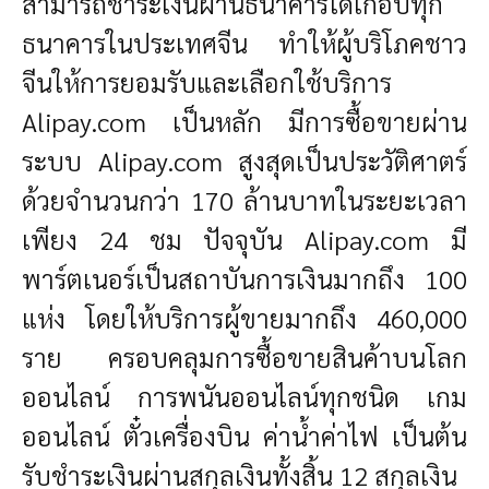
สามารถชำระเงินผ่านธนาคารได้เกือบทุก
ธนาคารในประเทศจีน ทำให้ผู้บริโภคชาว
จีนให้การยอมรับและเลือกใช้บริการ
Alipay.com เป็นหลัก มีการซื้อขายผ่าน
ระบบ Alipay.com สูงสุดเป็นประวัติศาตร์
ด้วยจำนวนกว่า 170 ล้านบาทในระยะเวลา
เพียง 24 ชม ปัจจุบัน Alipay.com มี
พาร์ตเนอร์เป็นสถาบันการเงินมากถึง 100
แห่ง โดยให้บริการผู้ขายมากถึง 460,000
ราย ครอบคลุมการซื้อขายสินค้าบนโลก
ออนไลน์ การพนันออนไลน์ทุกชนิด เกม
ออนไลน์ ตั๋วเครื่องบิน ค่าน้ำค่าไฟ เป็นต้น
รับชำระเงินผ่านสกุลเงินทั้งสิ้น 12 สกุลเงิน