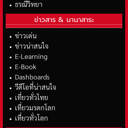
ธรณีวิทยา
ข่าวสาร &
นานาสาระ
ข่าวเด่น
ข่าวน่าสนใจ
E-Learning
E-Book
Dashboards
วีดีโอที่น่าสนใจ
เที่ยวทั่วไทย
เที่ยวมรดกโลก
เที่ยวทั่วโลก