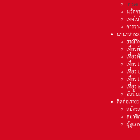
การตล
นวัตก
เทคโน
การวา
นานาสาระ
ธรณีวิ
เที่ยวท
เที่ยวท
เที่ย
เที่ย
เที่ยว
เที่ยว
อัลปั้
ติดต่อเรา
CO
สมัคร
สมาชิก
ผู้ดูแ