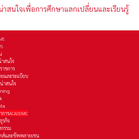
น่าสนใจเพื่อการศึกษาแลกเปลี่ยนและเรียนรู้
ME
WS
่น
่น่าสนใจ
รราชการ
ยและระเเบียบ
ี่น่าสนใจ
rning
k
ata
าการ
ACADEMIC
ธุรกิจ
หกรรม
ติกส์และชัพพลายเชน