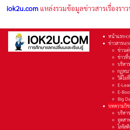
iok2u.com
แหล่งรวมข้อมูลข่าวสารเรื่องราว
หน้าแรก
HO
ข่าวสาร
NE
ข่าวเด
ข่าวที
บริหา
กฏหมา
วิดีโอท
E-Lea
E-Boo
Big D
บทความวิช
บริหาร
อุตสา
โลจิส