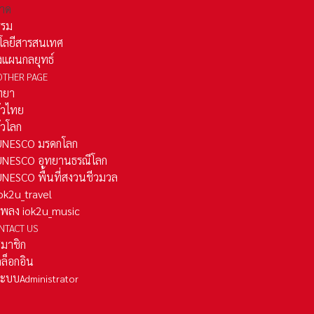
าด
รรม
โลยีสารสนเทศ
งแผนกลยุทธ์
OTHER PAGE
ทยา
ั่วไทย
ั่วโลก
ว UNESCO มรดกโลก
ว UNESCO อุทยานธรณีโลก
 UNESCO พื้นที่สงวนชีวมวล
 iok2u_travel
มเพลง iok2u_music
NTACT US
สมาชิก
ล็อกอิน
ลระบบ
Administrator