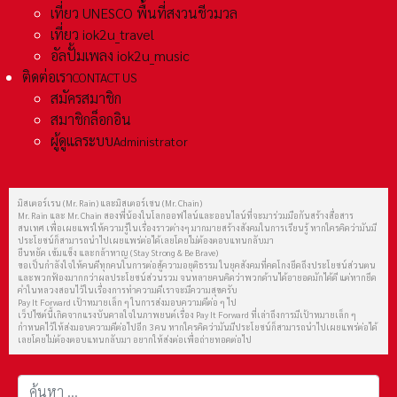
เที่ยว UNESCO พื้นที่สงวนชีวมวล
เที่ยว iok2u_travel
อัลปั้มเพลง iok2u_music
ติดต่อเรา
CONTACT US
สมัครสมาชิก
สมาชิกล็อกอิน
ผู้ดูแลระบบ
Administrator
มิสเตอร์เรน (Mr. Rain) และมิสเตอร์เชน (Mr. Chain)
Mr. Rain และ Mr. Chain สองพี่น้องในโลกออฟไลน์และออนไลน์ที่จะมาร่วมมือกันสร้างสื่อสาร
สนเทศ เพื่อเผยแพร่ให้ความรู้ในเรื่องราวต่างๆ มากมายสร้างสังคมในการเรียนรู้ หากใครคิดว่ามันมี
ประโยชน์ก็สามารถนำไปเผยแพร่ต่อได้เลยโดยไม่ต้องตอบแทนกลับมา
ยืนหยัด เข้มแข็ง และกล้าหาญ (Stay Strong & Be Brave)
ขอเป็นกำลังใจให้คนดีทุกคนในการต่อสู้ความอยุติธรรม ในยุคสังคมที่คดโกงยึดถึงประโยชน์ส่วนตน
และพวกฟ้องมากกว่าผลประโยชน์ส่วนรวม จนหลายคนคิดว่าพวกด้านได้อายอดมักได้ดี แต่หากยึด
คำในหลวงสอนไว้ในเรื่องการทำความดีเราจะมีความสุขครับ
Pay It Forward เป้าหมายเล็ก ๆ ในการส่งมอบความดีต่อ ๆ ไป
เว็ปไซต์นี้เกิดจากแรงบันดาลใจในภาพยนต์เรื่อง Pay It Forward ที่เล่าถึงการมีเป้าหมายเล็ก ๆ
กำหนดไว้ให้ส่งมอบความดีต่อไปอีก 3 คน หากใครคิดว่ามันมีประโยชน์ก็สามารถนำไปเผยแพร่ต่อได้
เลยโดยไม่ต้องตอบแทนกลับมา อยากให้ส่งต่อเพื่อถ่ายทอดต่อไป
การค้นหา