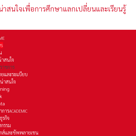
น่าสนใจเพื่อการศึกษาแลกเปลี่ยนและเรียนรู้
ME
WS
่น
่น่าสนใจ
รราชการ
ยและระเเบียบ
ี่น่าสนใจ
rning
k
ata
าการ
ACADEMIC
ธุรกิจ
หกรรม
ติกส์และชัพพลายเชน