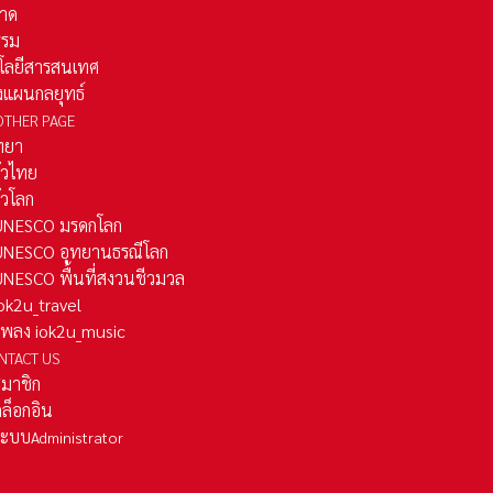
าด
รรม
โลยีสารสนเทศ
งแผนกลยุทธ์
OTHER PAGE
ทยา
ั่วไทย
ั่วโลก
ว UNESCO มรดกโลก
ว UNESCO อุทยานธรณีโลก
 UNESCO พื้นที่สงวนชีวมวล
 iok2u_travel
มเพลง iok2u_music
NTACT US
สมาชิก
ล็อกอิน
ลระบบ
Administrator