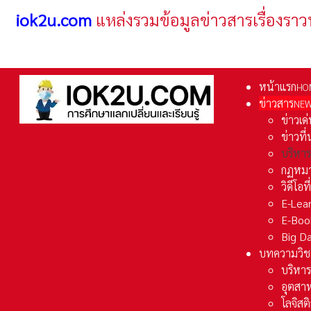
iok2u.com
แหล่งรวมข้อมูลข่าวสารเรื่องราว
หน้าแรก
HO
ข่าวสาร
NE
ข่าวเด
ข่าวที
บริหา
กฏหมา
วิดีโอท
E-Lea
E-Boo
Big D
บทความวิช
บริหาร
อุตสา
โลจิส