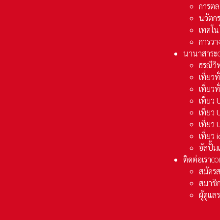
การตล
นวัตก
เทคโน
การวา
นานาสาระ
ธรณีวิ
เที่ยวท
เที่ยวท
เที่ย
เที่ย
เที่ยว
เที่ยว
อัลปั้
ติดต่อเรา
CO
สมัคร
สมาชิก
ผู้ดูแ