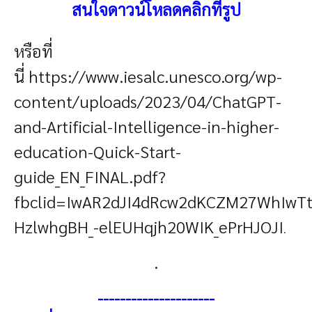
สนใจดาวน์โหลดคลิกที่รูป
หรือที่
นี่
https://www.iesalc.unesco.org/wp-
content/uploads/2023/04/ChatGPT-
and-Artificial-Intelligence-in-higher-
education-Quick-Start-
guide_EN_FINAL.pdf?
fbclid=IwAR2dJI4dRcw2dKCZM27WhIwTt
HzlwhgBH_-elEUHqjh20WIK_ePrHJOJI
.
.
---------------------