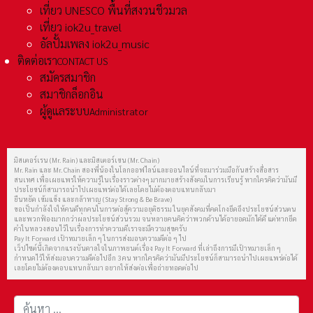
เที่ยว UNESCO พื้นที่สงวนชีวมวล
เที่ยว iok2u_travel
อัลปั้มเพลง iok2u_music
ติดต่อเรา
CONTACT US
สมัครสมาชิก
สมาชิกล็อกอิน
ผู้ดูแลระบบ
Administrator
มิสเตอร์เรน (Mr. Rain) และมิสเตอร์เชน (Mr. Chain)
Mr. Rain และ Mr. Chain สองพี่น้องในโลกออฟไลน์และออนไลน์ที่จะมาร่วมมือกันสร้างสื่อสาร
สนเทศ เพื่อเผยแพร่ให้ความรู้ในเรื่องราวต่างๆ มากมายสร้างสังคมในการเรียนรู้ หากใครคิดว่ามันมี
ประโยชน์ก็สามารถนำไปเผยแพร่ต่อได้เลยโดยไม่ต้องตอบแทนกลับมา
ยืนหยัด เข้มแข็ง และกล้าหาญ (Stay Strong & Be Brave)
ขอเป็นกำลังใจให้คนดีทุกคนในการต่อสู้ความอยุติธรรม ในยุคสังคมที่คดโกงยึดถึงประโยชน์ส่วนตน
และพวกฟ้องมากกว่าผลประโยชน์ส่วนรวม จนหลายคนคิดว่าพวกด้านได้อายอดมักได้ดี แต่หากยึด
คำในหลวงสอนไว้ในเรื่องการทำความดีเราจะมีความสุขครับ
Pay It Forward เป้าหมายเล็ก ๆ ในการส่งมอบความดีต่อ ๆ ไป
เว็ปไซต์นี้เกิดจากแรงบันดาลใจในภาพยนต์เรื่อง Pay It Forward ที่เล่าถึงการมีเป้าหมายเล็ก ๆ
กำหนดไว้ให้ส่งมอบความดีต่อไปอีก 3 คน หากใครคิดว่ามันมีประโยชน์ก็สามารถนำไปเผยแพร่ต่อได้
เลยโดยไม่ต้องตอบแทนกลับมา อยากให้ส่งต่อเพื่อถ่ายทอดต่อไป
การค้นหา