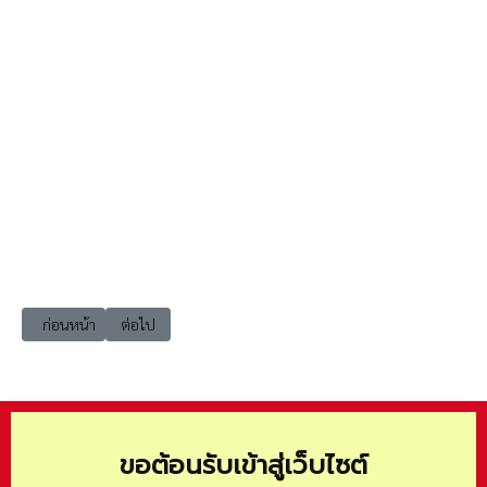
เนื้อหาก่อนหน้า: e-book ai แผนปฏิบัติการด้านปัญญาประดิษฐ์แห่งชาติเ
เนื้อหาถัดไป: e-book bcg The Knowledge Vol. 28
ก่อนหน้า
ต่อไป
ขอต้อนรับเข้าสู่เว็บไซต์