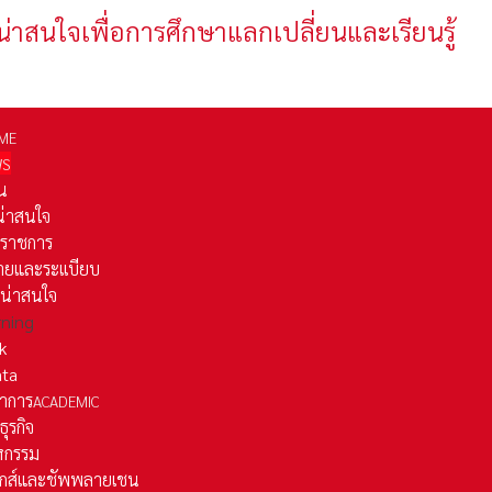
น่าสนใจเพื่อการศึกษาแลกเปลี่ยนและเรียนรู้
ME
WS
่น
่น่าสนใจ
รราชการ
ยและระเเบียบ
ี่น่าสนใจ
rning
k
ata
าการ
ACADEMIC
ธุรกิจ
หกรรม
ติกส์และชัพพลายเชน