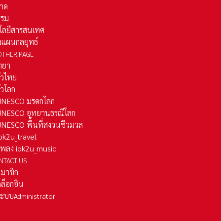
าด
รรม
โลยีสารสนเทศ
งแผนกลยุทธ์
OTHER PAGE
ทยา
ั่วไทย
ั่วโลก
ว UNESCO มรดกโลก
ว UNESCO อุทยานธรณีโลก
 UNESCO พื้นที่สงวนชีวมวล
 iok2u_travel
มเพลง iok2u_music
NTACT US
สมาชิก
ล็อกอิน
ลระบบ
Administrator