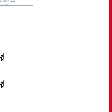
ี่
ี่