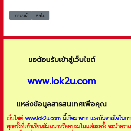
เนื้อหาก่อนหน้า: e-learning Thai MOOC สถาบันเทคโนโลยีพระจอมเกล้าเ
เนื้อหาถัดไป: e-learning tpqi-สถาบันคุณวุฒิวิชาชีพ (องค
ก่อนหน้า
ต่อไป
ขอต้อนรับเข้าสู่เว็บไซต์
www.iok2u.com
แหล่งข้อมูลสารสนเทศเพื่อคุณ
เว็บไซต์
www.iok2u.com
นี้เกิดมาจาก
แรงบันดาลใจในภาพ
ทุกครั้งที่เข้าเรียนสัมมนาหรืออบรมในแต่ละครั้ง จะนำความร