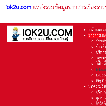
iok2u.com
แหล่งรวมข้อมูลข่าวสารเรื่องราว
หน้าแรก
HO
ข่าวสาร
NE
ข่าวเด
ข่าวที
บริหา
กฏหมา
วิดีโอท
E-Lea
E-Boo
Big D
บทความวิช
บริหาร
อุตสา
โลจิส