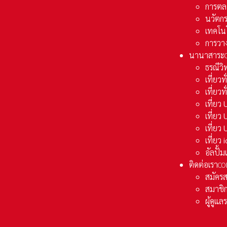
การตล
นวัตก
เทคโน
การวา
นานาสาระ
ธรณีวิ
เที่ยวท
เที่ยวท
เที่ย
เที่ย
เที่ยว
เที่ยว
อัลปั้
ติดต่อเรา
CO
สมัคร
สมาชิก
ผู้ดูแ