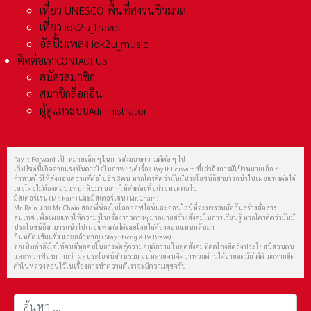
เที่ยว UNESCO พื้นที่สงวนชีวมวล
เที่ยว iok2u_travel
อัลปั้มเพลง iok2u_music
ติดต่อเรา
CONTACT US
สมัครสมาชิก
สมาชิกล็อกอิน
ผู้ดูแลระบบ
Administrator
Pay It Forward เป้าหมายเล็ก ๆ ในการส่งมอบความดีต่อ ๆ ไป
เว็ปไซต์นี้เกิดจากแรงบันดาลใจในภาพยนต์เรื่อง Pay It Forward ที่เล่าถึงการมีเป้าหมายเล็ก ๆ
กำหนดไว้ให้ส่งมอบความดีต่อไปอีก 3 คน หากใครคิดว่ามันมีประโยชน์ก็สามารถนำไปเผยแพร่ต่อได้
เลยโดยไม่ต้องตอบแทนกลับมา อยากให้ส่งต่อเพื่อถ่ายทอดต่อไป
มิสเตอร์เรน (Mr. Rain) และมิสเตอร์เชน (Mr. Chain)
Mr. Rain และ Mr. Chain สองพี่น้องในโลกออฟไลน์และออนไลน์ที่จะมาร่วมมือกันสร้างสื่อสาร
สนเทศ เพื่อเผยแพร่ให้ความรู้ในเรื่องราวต่างๆ มากมายสร้างสังคมในการเรียนรู้ หากใครคิดว่ามันมี
ประโยชน์ก็สามารถนำไปเผยแพร่ต่อได้เลยโดยไม่ต้องตอบแทนกลับมา
ยืนหยัด เข้มแข็ง และกล้าหาญ (Stay Strong & Be Brave)
ขอเป็นกำลังใจให้คนดีทุกคนในการต่อสู้ความอยุติธรรม ในยุคสังคมที่คดโกงยึดถึงประโยชน์ส่วนตน
และพวกฟ้องมากกว่าผลประโยชน์ส่วนรวม จนหลายคนคิดว่าพวกด้านได้อายอดมักได้ดี แต่หากยึด
คำในหลวงสอนไว้ในเรื่องการทำความดีเราจะมีความสุขครับ
การค้นหา