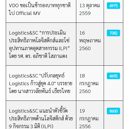
VDO ขอเป็นข้ารองบาททุกชาติ
13 ตุลาคม
4975
ไป Official MV
2559
Logistics&SC “การประเมิน
16
7082
ประสิทธิภาพโลจิสติกส์และโซ่
พฤษภาคม
อุปทานภาคอุตสาหกรรม ILPI”
2560
โดย รศ. ดร. อภิชาติ โสภาแดง
Logistics&SC "ปรับกลยุทธ์
18
4692
Logistics ก้าวสู่ยุค 4.0" บรรยาย
กรกฎาคม
โดย นางสาววลัยพันธ์ เธียรไทย
2560
Logistics&SC แนะนำตัวชี้วัด
19
8600
ประสิทธิภาพด้านโลจิสติกส์ ด้วย
กรกฎาคม
9 กิจกรรม 3 มิติ (ILPI)
2556