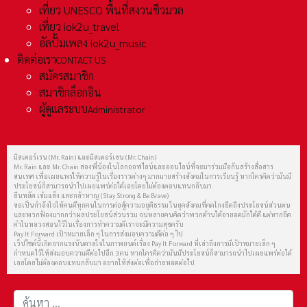
เที่ยว UNESCO พื้นที่สงวนชีวมวล
เที่ยว iok2u_travel
อัลปั้มเพลง iok2u_music
ติดต่อเรา
CONTACT US
สมัครสมาชิก
สมาชิกล็อกอิน
ผู้ดูแลระบบ
Administrator
มิสเตอร์เรน (Mr. Rain) และมิสเตอร์เชน (Mr. Chain)
Mr. Rain และ Mr. Chain สองพี่น้องในโลกออฟไลน์และออนไลน์ที่จะมาร่วมมือกันสร้างสื่อสาร
สนเทศ เพื่อเผยแพร่ให้ความรู้ในเรื่องราวต่างๆ มากมายสร้างสังคมในการเรียนรู้ หากใครคิดว่ามันมี
ประโยชน์ก็สามารถนำไปเผยแพร่ต่อได้เลยโดยไม่ต้องตอบแทนกลับมา
ยืนหยัด เข้มแข็ง และกล้าหาญ (Stay Strong & Be Brave)
ขอเป็นกำลังใจให้คนดีทุกคนในการต่อสู้ความอยุติธรรม ในยุคสังคมที่คดโกงยึดถึงประโยชน์ส่วนตน
และพวกฟ้องมากกว่าผลประโยชน์ส่วนรวม จนหลายคนคิดว่าพวกด้านได้อายอดมักได้ดี แต่หากยึด
คำในหลวงสอนไว้ในเรื่องการทำความดีเราจะมีความสุขครับ
Pay It Forward เป้าหมายเล็ก ๆ ในการส่งมอบความดีต่อ ๆ ไป
เว็ปไซต์นี้เกิดจากแรงบันดาลใจในภาพยนต์เรื่อง Pay It Forward ที่เล่าถึงการมีเป้าหมายเล็ก ๆ
กำหนดไว้ให้ส่งมอบความดีต่อไปอีก 3 คน หากใครคิดว่ามันมีประโยชน์ก็สามารถนำไปเผยแพร่ต่อได้
เลยโดยไม่ต้องตอบแทนกลับมา อยากให้ส่งต่อเพื่อถ่ายทอดต่อไป
การค้นหา